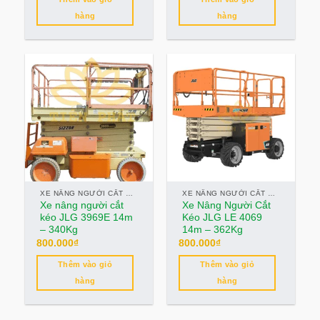
hàng
hàng
XE NÂNG NGƯỜI CẮT KÉO
XE NÂNG NGƯỜI CẮT KÉO
Xe nâng người cắt
Xe Nâng Người Cắt
kéo JLG 3969E 14m
Kéo JLG LE 4069
– 340Kg
14m – 362Kg
800.000
₫
800.000
₫
Thêm vào giỏ
Thêm vào giỏ
hàng
hàng