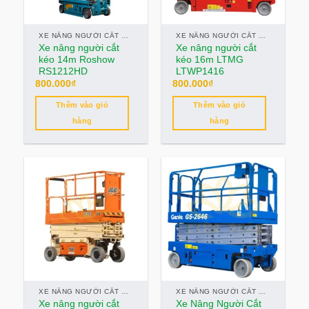
0
XCMG
0
0
XE NÂNG NGƯỜI CẮT KÉO
XE NÂNG NGƯỜI CẮT KÉO
Thang Nâng Người
Xe Boom Lift
Xe nâng người cắt
Xe nâng người cắt
kéo 14m Roshow
kéo 16m LTMG
RS1212HD
LTWP1416
10
0
800.000
₫
800.000
₫
Xe Cắt Kéo
Xe Cẩu Bánh Lốp
Thêm vào giỏ
Thêm vào giỏ
0
0
hàng
hàng
Xe cẩu chân nhện
Xe Cẩu Thùng
0
0
Xe Nâng Dầu
Xe Nâng Điện
0
0
0
0
0
1.5 tấn
272kg
30 tấn
460 Kg
7 tấn
0
0
0
0
0
1 tấn
2 tấn
3 tấn
10 tấn
13 tấn
0
0
0
0
2
XE NÂNG NGƯỜI CẮT KÉO
XE NÂNG NGƯỜI CẮT KÉO
15 tấn
20 tấn
25 tấn
159 Kg
227 kg
Xe nâng người cắt
Xe Nâng Người Cắt