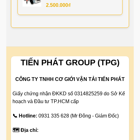
2.500.000
₫
TIẾN PHÁT GROUP (TPG)
CÔNG TY TNHH CƠ GIỚI VẬN TẢI TIẾN PHÁT
Giấy chứng nhận ĐKKD số 0314825259 do Sở Kế
hoạch và Đầu tư TP.HCM cấp
📞 Hotline:
0931 335 628 (Mr Đông - Giám Đốc)
🗺️ Địa chỉ: