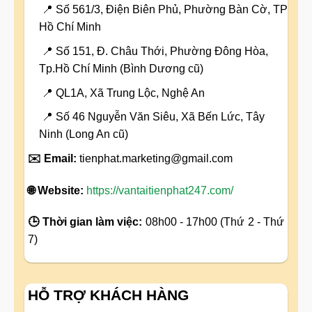
📍 Số 561/3, Điện Biên Phủ, Phường Bàn Cờ, TP
Hồ Chí Minh
📍 Số 151, Đ. Châu Thới, Phường Đông Hòa,
Tp.Hồ Chí Minh (Bình Dương cũ)
📍 QL1A, Xã Trung Lộc, Nghệ An
📍 Số 46 Nguyễn Văn Siêu, Xã Bến Lức, Tây
Ninh (Long An cũ)
✉️ Email:
tienphat.marketing@gmail.com
🌐 Website:
https://vantaitienphat247.com/
🕒 Thời gian làm việc:
08h00 - 17h00 (Thứ 2 - Thứ
7)
HỖ TRỢ KHÁCH HÀNG