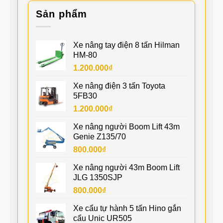
Sản phẩm
Xe nâng tay điện 8 tấn Hilman
HM-80
1.200.000
₫
Xe nâng điện 3 tấn Toyota
5FB30
1.200.000
₫
Xe nâng người Boom Lift 43m
Genie Z135/70
800.000
₫
Xe nâng người 43m Boom Lift
JLG 1350SJP
800.000
₫
Xe cẩu tự hành 5 tấn Hino gắn
cẩu Unic UR505