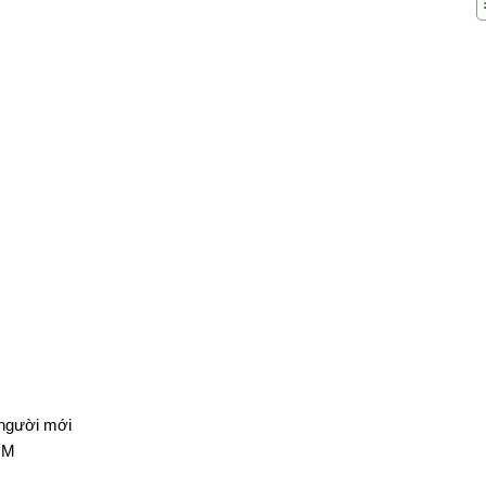
 người mới
CM