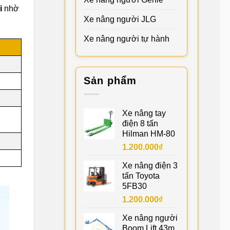
i
nhờ
Xe nâng người JLG
Xe nâng người tự hành
Sản phẩm
Xe nâng tay
điện 8 tấn
Hilman HM-80
1.200.000
₫
Xe nâng điện 3
tấn Toyota
5FB30
1.200.000
₫
Xe nâng người
Boom Lift 43m