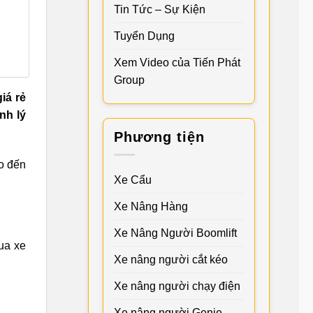
Tin Tức – Sự Kiện
Tuyển Dụng
Xem Video của Tiến Phát
Group
iá rẻ
anh lý
Phương tiện
o đến
Xe Cẩu
Xe Nâng Hàng
Xe Nâng Người Boomlift
mua xe
Xe nâng người cắt kéo
Xe nâng người chạy điện
Xe nâng người Genie