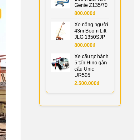
Genie Z135/70
800.000
₫
Xe nâng người
43m Boom Lift
JLG 1350SJP
800.000
₫
Xe cẩu tự hành
5 tấn Hino gắn
cẩu Unic
UR505
2.500.000
₫