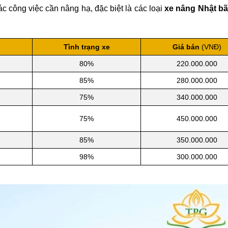
c công việc cần nâng hạ, đặc biệt là các loại
xe nâng Nhật bã
Tình trạng xe
Giá bán
(VNĐ)
80%
220.000.000
85%
280.000.000
75%
340.000.000
75%
450.000.000
85%
350.000.000
98%
300.000.000