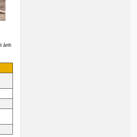
ất ảnh