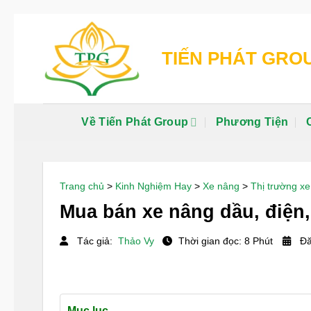
Chuyển
đến
TIẾN PHÁT GRO
nội
dung
Về Tiến Phát Group
Phương Tiện
Trang chủ
>
Kinh Nghiệm Hay
>
Xe nâng
>
Thị trường x
Mua bán xe nâng dầu, điện,
Tác giả:
Thảo Vy
Thời gian đọc: 8 Phút
Đă
Mục lục