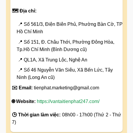
🗺️ Địa chỉ:
📍 Số 561/3, Điện Biên Phủ, Phường Bàn Cờ, TP
Hồ Chí Minh
📍 Số 151, Đ. Châu Thới, Phường Đông Hòa,
Tp.Hồ Chí Minh (Bình Dương cũ)
📍 QL1A, Xã Trung Lộc, Nghệ An
📍 Số 46 Nguyễn Văn Siêu, Xã Bến Lức, Tây
Ninh (Long An cũ)
✉️ Email:
tienphat.marketing@gmail.com
🌐 Website:
https://vantaitienphat247.com/
🕒 Thời gian làm việc:
08h00 - 17h00 (Thứ 2 - Thứ
7)