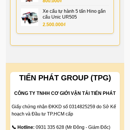
800.000
₫
Xe cẩu tự hành 5 tấn Hino gắn
cẩu Unic UR505
2.500.000
₫
TIẾN PHÁT GROUP (TPG)
CÔNG TY TNHH CƠ GIỚI VẬN TẢI TIẾN PHÁT
Giấy chứng nhận ĐKKD số 0314825259 do Sở Kế
hoạch và Đầu tư TP.HCM cấp
📞 Hotline:
0931 335 628 (Mr Đông - Giám Đốc)