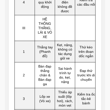
4
quy khởi
điện
các đầu nối
động
không đề
được
HỆ
THỐNG
III
THẮNG,
LÁI & VỎ
XE
Kẹt, nặng,
Thắng tay
Thử kéo
không có
1
(Phanh
trên đoạn
tác dụng
đỗ)
dốc ngắn
giữ xe
Bàn đạp
Sai hành
thắng
Đạp thử
trình tự
2
chân &
trước khi di
do, kẹt,
Bàn đạp
chuyển
nặng
ga
Thiếu áp
Kiểm tra ốc
Lốp xe
suất (lốp
3
tắc-kê
(Vỏ xe)
hơi), rách,
bánh
mòn vẹt