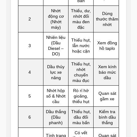
bẩn
Nhớt
Thiếu, dư,
Dùng
động cơ
nhớt đổi
2
thước thăm
(Nhớt
màu đen
nhớt
máy)
đặc
Nhiên liệu
Thiếu hụt,
(Dầu
Xem đồng
3
lẫn nước
Diesel –
hồ taplo
hoặc cặn
DO)
Thiếu hụt,
Dầu thủy
Xem kính
nhớt
4
lực xe
báo mức
chuyển
nâng
dầu
màu đục
Nhớt hộp
Rò rỉ hở
Quan sát
5
số & Nhớt
gioăng,
gầm xe
cầu
thiếu hụt
Dầu thắng
Thiếu hụt,
Kiểm tra
6
(Dầu
dầu đổi
bình dầu
phanh)
màu bẩn
thắng
Có vết
Tình trạng
Quan sát