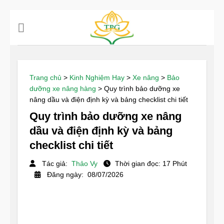
Chuyển
đến
nội
dung
Trang chủ
>
Kinh Nghiệm Hay
>
Xe nâng
>
Bảo
dưỡng xe nâng hàng
>
Quy trình bảo dưỡng xe
nâng dầu và điện định kỳ và bảng checklist chi tiết
Quy trình bảo dưỡng xe nâng
dầu và điện định kỳ và bảng
checklist chi tiết
Tác giả:
Thảo Vy
Thời gian đọc: 17 Phút
Đăng ngày: 08/07/2026