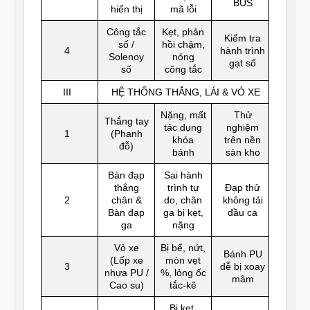
BUS
hiển thị
mã lỗi
Công tắc
Kẹt, phản
Kiểm tra
số /
hồi chậm,
4
hành trình
Solenoy
nóng
gạt số
số
công tắc
III
HỆ THỐNG THẮNG, LÁI & VỎ XE
Nặng, mất
Thử
Thắng tay
tác dụng
nghiệm
1
(Phanh
khóa
trên nền
đỗ)
bánh
sàn kho
Bàn đạp
Sai hành
thắng
trình tự
Đạp thử
2
chân &
do, chân
không tải
Bàn đạp
ga bị kẹt,
đầu ca
ga
nặng
Vỏ xe
Bị bể, nứt,
Bánh PU
(Lốp xe
mòn vẹt
3
dễ bị xoay
nhựa PU /
%, lỏng ốc
mâm
Cao su)
tắc-kê
Bị kẹt,