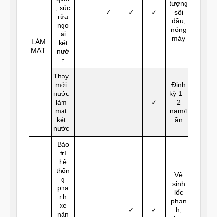
tượng
, súc
✓
✓
✓
sôi
rửa
dầu,
ngo
nóng
ài
máy
LÀM
két
MÁT
nướ
c
Thay
mới
Định
nước
kỳ 1 –
làm
✓
2
mát
năm/l
két
ần
nước
Bảo
trì
hệ
thốn
Vệ
g
sinh
pha
lốc
nh
phan
xe
✓
✓
h,
nân