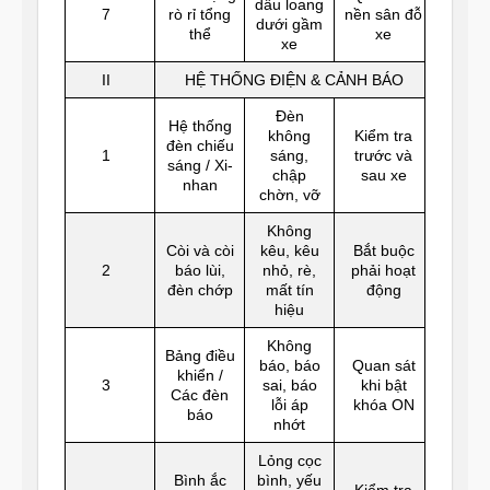
dầu loang
7
rò rỉ tổng
nền sân đỗ
dưới gầm
thể
xe
xe
II
HỆ THỐNG ĐIỆN & CẢNH BÁO
Đèn
Hệ thống
không
Kiểm tra
đèn chiếu
1
sáng,
trước và
sáng / Xi-
chập
sau xe
nhan
chờn, vỡ
Không
Còi và còi
kêu, kêu
Bắt buộc
2
báo lùi,
nhỏ, rè,
phải hoạt
đèn chớp
mất tín
động
hiệu
Không
Bảng điều
báo, báo
Quan sát
khiển /
3
sai, báo
khi bật
Các đèn
lỗi áp
khóa ON
báo
nhớt
Lỏng cọc
Bình ắc
bình, yếu
Kiểm tra