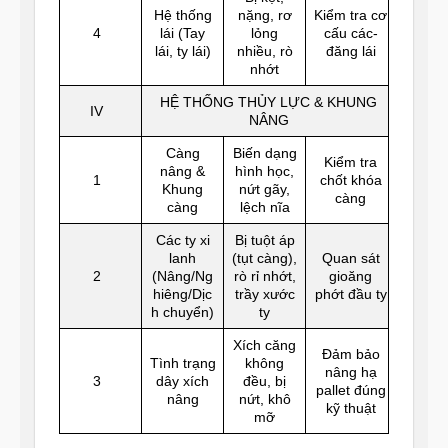
Hệ thống
nặng, rơ
Kiểm tra cơ
4
lái (Tay
lỏng
cấu các-
lái, ty lái)
nhiều, rò
đăng lái
nhớt
HỆ THỐNG THỦY LỰC & KHUNG
IV
NÂNG
Càng
Biến dạng
Kiểm tra
nâng &
hình học,
1
chốt khóa
Khung
nứt gãy,
càng
càng
lệch nĩa
Các ty xi
Bị tuột áp
lanh
(tụt càng),
Quan sát
2
(Nâng/Ng
rò rỉ nhớt,
gioăng
hiêng/Dịc
trầy xước
phớt đầu ty
h chuyển)
ty
Xích căng
Đảm bảo
Tình trạng
không
nâng hạ
3
dây xích
đều, bị
pallet đúng
nâng
nứt, khô
kỹ thuật
mỡ