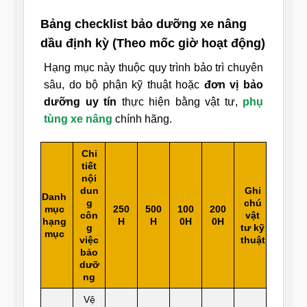
Bảng checklist bảo dưỡng xe nâng
dầu định kỳ (Theo mốc giờ hoạt động)
Hạng mục này thuộc quy trình bảo trì chuyên
sâu, do bộ phận kỹ thuật hoặc
đơn vị bảo
dưỡng uy tín
thực hiện bằng vật tư,
phụ
tùng xe nâng
chính hãng.
Chi
tiết
nội
dun
Ghi
Danh
g
chú
mục
250
500
100
200
côn
vật
hạng
H
H
0H
0H
g
tư kỹ
mục
việc
thuật
bảo
dưỡ
ng
Vệ