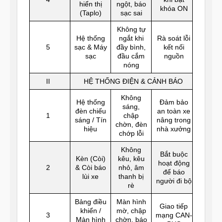
hiển thị
ngột, báo
khóa ON
(Taplo)
sạc sai
Không tự
Hệ thống
ngắt khi
Rà soát lỗi
5
sạc & Máy
đầy bình,
kết nối
sạc
đầu cắm
nguồn
nóng
II
HỆ THỐNG ĐIỆN & CẢNH BÁO
Không
Hệ thống
Đảm bảo
sáng,
đèn chiếu
an toàn xe
1
chập
sáng / Tín
nâng trong
chờn, đèn
hiệu
nhà xưởng
chớp lỗi
Không
Bắt buộc
Kèn (Còi)
kêu, kêu
hoạt động
2
& Còi báo
nhỏ, âm
để báo
lùi xe
thanh bị
người đi bộ
rè
Bảng điều
Màn hình
Giao tiếp
khiển /
mờ, chập
3
mạng CAN-
Màn hình
chờn, báo