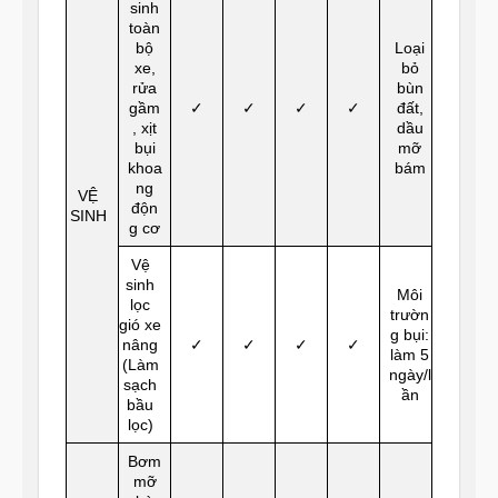
sinh
toàn
bộ
Loại
xe,
bỏ
rửa
bùn
gầm
✓
✓
✓
✓
đất,
, xịt
dầu
bụi
mỡ
khoa
bám
ng
VỆ
độn
SINH
g cơ
Vệ
sinh
Môi
lọc
trườn
gió xe
g bụi:
nâng
✓
✓
✓
✓
làm 5
(Làm
ngày/l
sạch
ần
bầu
lọc)
Bơm
mỡ