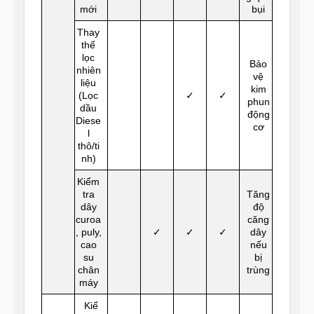
mới
bụi
Thay
thế
lọc
Bảo
nhiên
vệ
liệu
kim
(Lọc
✓
✓
phun
dầu
động
Diese
cơ
l
thô/ti
nh)
Kiểm
tra
Tăng
dây
độ
curoa
căng
, puly,
✓
✓
✓
dây
cao
nếu
su
bị
chân
trùng
máy
Kiể