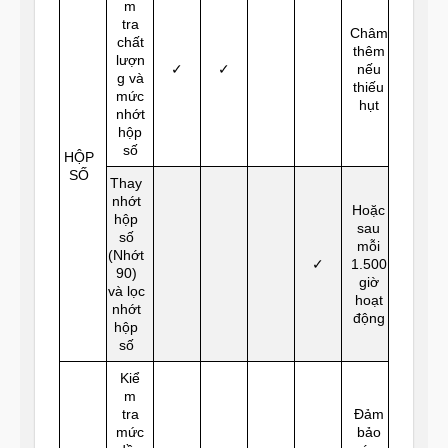
m
tra
Châm
chất
thêm
lượn
✓
✓
nếu
g và
thiếu
mức
hụt
nhớt
hộp
số
HỘP
SỐ
Thay
nhớt
Hoặc
hộp
sau
số
mỗi
(Nhớt
✓
1.500
90)
giờ
và lọc
hoạt
nhớt
động
hộp
số
Kiể
m
tra
Đảm
mức
bảo