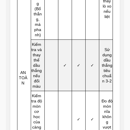
thay
g
lò xo
(Bố
nếu
thắn
liệt
g,
má
pha
nh)
Kiểm
tra và
Sử
thay
dụng
thế
dầu
dầu
✓
✓
✓
thắng
thắng
tiêu
AN
nếu
chuẩ
TOÀ
đổi
n 3-2
N
màu
Kiểm
tra độ
Đo độ
mòn
mòn
cơ
nĩa
học
khôn
✓
✓
của
g
càng
vượt