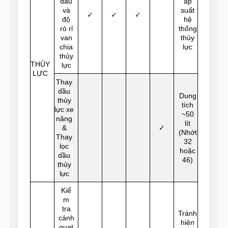
dầu
áp
và
suất
✓
✓
✓
độ
hệ
rò rỉ
thống
van
thủy
chia
lực
thủy
THỦY
lực
LỰC
Thay
dầu
Dung
thủy
tích
lực xe
~50
nâng
lít
&
✓
(Nhớt
Thay
32
lọc
hoặc
dầu
46)
thủy
lực
Kiể
m
tra
Tránh
cánh
hiện
quạt