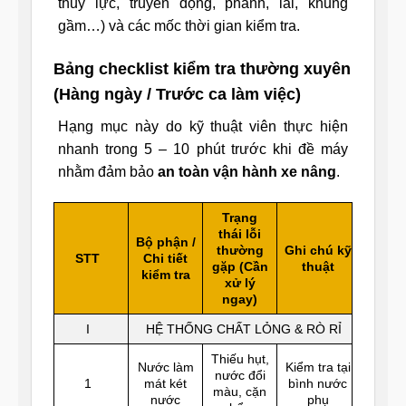
thủy lực, truyền động, phanh, lái, khung
gầm…) và các mốc thời gian kiểm tra.
Bảng checklist kiểm tra thường xuyên
(Hàng ngày / Trước ca làm việc)
Hạng mục này do kỹ thuật viên thực hiện
nhanh trong 5 – 10 phút trước khi đề máy
nhằm đảm bảo
an toàn vận hành xe nâng
.
Trạng
thái lỗi
Bộ phận /
thường
Ghi chú kỹ
STT
Chi tiết
gặp (Cần
thuật
kiểm tra
xử lý
ngay)
I
HỆ THỐNG CHẤT LỎNG & RÒ RỈ
Thiếu hụt,
Nước làm
Kiểm tra tại
nước đổi
1
mát két
bình nước
màu, cặn
nước
phụ