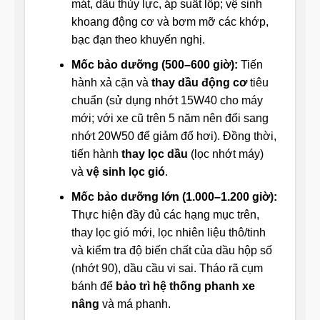
mát, dầu thủy lực, áp suất lốp; vệ sinh
khoang động cơ và bơm mỡ các khớp,
bạc đạn theo khuyến nghị.
Mốc bảo dưỡng (500–600 giờ):
Tiến
hành xả cặn và
thay dầu động cơ
tiêu
chuẩn (sử dụng nhớt 15W40 cho máy
mới; với xe cũ trên 5 năm nên đổi sang
nhớt 20W50 để giảm đổ hơi). Đồng thời,
tiến hành
thay lọc dầu
(lọc nhớt máy)
và
vệ sinh lọc gió
.
Mốc bảo dưỡng lớn (1.000–1.200 giờ):
Thực hiện đầy đủ các hạng mục trên,
thay lọc gió mới, lọc nhiên liệu thô/tinh
và kiểm tra độ biến chất của dầu hộp số
(nhớt 90), dầu cầu vi sai. Tháo rã cụm
bánh để
bảo trì hệ thống phanh xe
nâng
và má phanh.