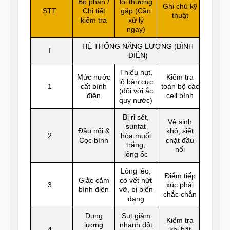
Bộ phận /
lỗi thường
Ghi chú kỹ
STT
Chi tiết
gặp (Cần
thuật
kiểm tra
xử lý
ngay)
HỆ THỐNG NĂNG LƯỢNG (BÌNH
I
ĐIỆN)
Thiếu hụt,
Mức nước
Kiểm tra
lộ bản cực
1
cất bình
toàn bộ các
(đối với ắc
điện
cell bình
quy nước)
Bị rỉ sét,
Vệ sinh
sunfat
Đầu nối &
khô, siết
2
hóa muối
Cọc bình
chặt đầu
trắng,
nối
lỏng ốc
Lỏng lẻo,
Điểm tiếp
Giắc cắm
có vết nứt
3
xúc phải
bình điện
vỡ, bị biến
chắc chắn
dạng
Dung
Sụt giảm
Kiểm tra
lượng
nhanh đột
4
khi bật