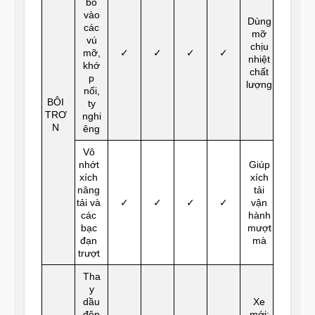
bò
vào
Dùng
các
mỡ
vú
chịu
mỡ,
✓
✓
✓
✓
nhiệt
khớ
chất
p
lượng
nối,
BÔI
ty
TRƠ
nghi
N
êng
Vô
nhớt
Giúp
xích
xích
nâng
tải
tải và
✓
✓
✓
✓
vận
các
hành
bạc
mượt
đạn
mà
trượt
Tha
y
dầu
Xe
độn
mới: