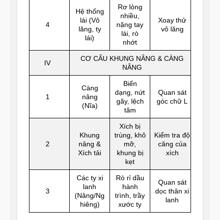
Rơ lỏng
Hệ thống
nhiều,
lái (Vô
Xoay thử
4
nặng tay
lăng, ty
vô lăng
lái, rò
lái)
nhớt
CƠ CẤU KHUNG NÂNG & CÀNG
IV
NÂNG
Biến
Càng
dạng, nứt
Quan sát
1
nâng
gãy, lệch
góc chữ L
(Nĩa)
tâm
Xích bị
Khung
trùng, khô
Kiểm tra độ
2
nâng &
mỡ,
căng của
Xích tải
khung bị
xích
kẹt
Các ty xi
Rò rỉ dầu
Quan sát
lanh
hành
3
dọc thân xi
(Nâng/Ng
trình, trầy
lanh
hiêng)
xước ty