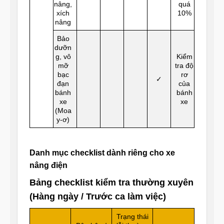
nâng,
quá
xích
10%
nâng
Bảo
dưỡn
g, vô
Kiểm
mỡ
tra độ
bạc
rơ
✓
đạn
của
bánh
bánh
xe
xe
(Moa
y-ơ)
Danh mục checklist dành riêng cho xe
nâng điện
Bảng checklist kiểm tra thường xuyên
(Hàng ngày / Trước ca làm việc)
Trạng thái