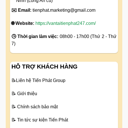
Ninh (Long An cũ)
✉️ Email:
tienphat.marketing@gmail.com
🌐 Website:
https://vantaitienphat247.com/
🕒 Thời gian làm việc:
08h00 - 17h00 (Thứ 2 - Thứ
7)
HỖ TRỢ KHÁCH HÀNG
📝
Liên hệ Tiến Phát Group
📝
Giới thiệu
📝
Chính sách bảo mật
📝
Tin tức sự kiện Tiến Phát