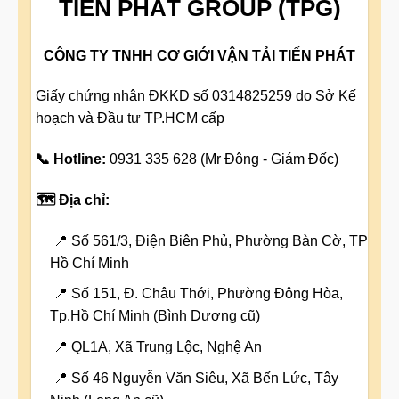
TIẾN PHÁT GROUP (TPG)
CÔNG TY TNHH CƠ GIỚI VẬN TẢI TIẾN PHÁT
Giấy chứng nhận ĐKKD số 0314825259 do Sở Kế
hoạch và Đầu tư TP.HCM cấp
📞 Hotline:
0931 335 628 (Mr Đông - Giám Đốc)
🗺️ Địa chỉ:
📍 Số 561/3, Điện Biên Phủ, Phường Bàn Cờ, TP
Hồ Chí Minh
📍 Số 151, Đ. Châu Thới, Phường Đông Hòa,
Tp.Hồ Chí Minh (Bình Dương cũ)
📍 QL1A, Xã Trung Lộc, Nghệ An
📍 Số 46 Nguyễn Văn Siêu, Xã Bến Lức, Tây