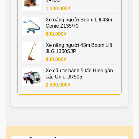
5FB30
1.200.000
₫
Xe nâng người Boom Lift 43m
Genie Z135/70
800.000
₫
Xe nâng người 43m Boom Lift
JLG 1350SJP
800.000
₫
Xe cẩu tự hành 5 tấn Hino gắn
cẩu Unic UR505
2.500.000
₫