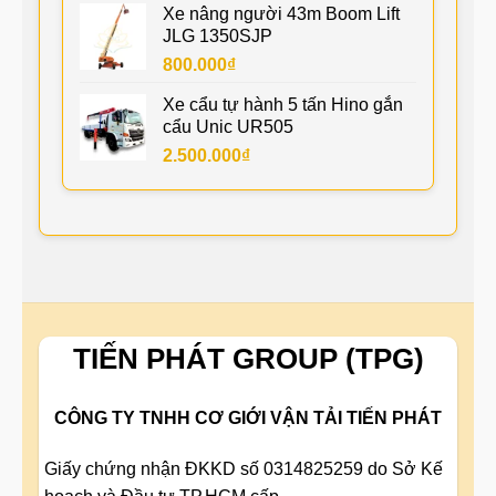
Xe nâng người 43m Boom Lift
JLG 1350SJP
800.000
₫
Xe cẩu tự hành 5 tấn Hino gắn
cẩu Unic UR505
2.500.000
₫
TIẾN PHÁT GROUP (TPG)
CÔNG TY TNHH CƠ GIỚI VẬN TẢI TIẾN PHÁT
Giấy chứng nhận ĐKKD số 0314825259 do Sở Kế