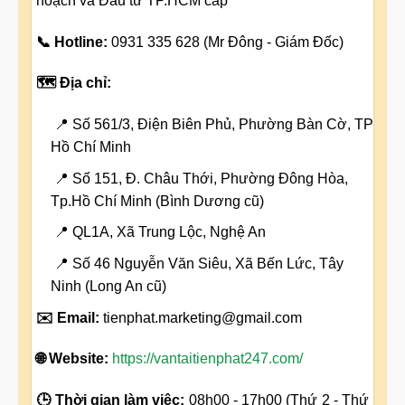
hoạch và Đầu tư TP.HCM cấp
📞 Hotline:
0931 335 628 (Mr Đông - Giám Đốc)
🗺️ Địa chỉ:
📍 Số 561/3, Điện Biên Phủ, Phường Bàn Cờ, TP
Hồ Chí Minh
📍 Số 151, Đ. Châu Thới, Phường Đông Hòa,
Tp.Hồ Chí Minh (Bình Dương cũ)
📍 QL1A, Xã Trung Lộc, Nghệ An
📍 Số 46 Nguyễn Văn Siêu, Xã Bến Lức, Tây
Ninh (Long An cũ)
✉️ Email:
tienphat.marketing@gmail.com
🌐 Website:
https://vantaitienphat247.com/
🕒 Thời gian làm việc:
08h00 - 17h00 (Thứ 2 - Thứ