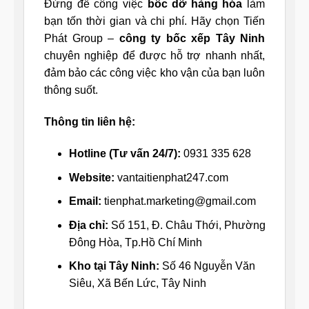
Đừng để công việc
bốc dỡ hàng hóa
làm
bạn tốn thời gian và chi phí. Hãy chọn Tiến
Phát Group –
công ty bốc xếp Tây Ninh
chuyên nghiệp để được hỗ trợ nhanh nhất,
đảm bảo các công việc kho vận của bạn luôn
thông suốt.
Thông tin liên hệ:
Hotline (Tư vấn 24/7):
0931 335 628
Website:
vantaitienphat247.com
Email:
tienphat.marketing@gmail.com
Địa chỉ:
Số 151, Đ. Châu Thới, Phường
Đông Hòa, Tp.Hồ Chí Minh
Kho tại Tây Ninh:
Số 46 Nguyễn Văn
Siêu, Xã Bến Lức, Tây Ninh