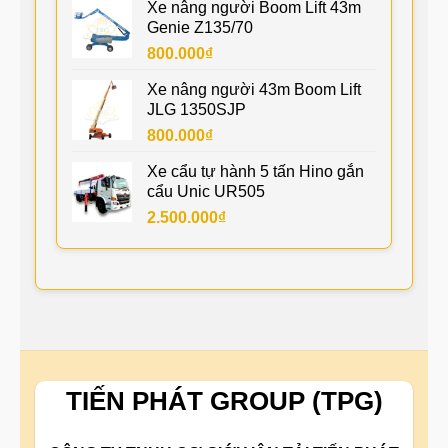
Xe nâng người Boom Lift 43m
Genie Z135/70
800.000
₫
Xe nâng người 43m Boom Lift
JLG 1350SJP
800.000
₫
Xe cẩu tự hành 5 tấn Hino gắn
cẩu Unic UR505
2.500.000
₫
TIẾN PHÁT GROUP (TPG)