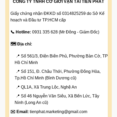
CÔNG TY TNHH CƠ GIỚI VẬN TẢI TIẾN PHÁT
Giấy chứng nhận ĐKKD số 0314825259 do Sở Kế
hoạch và Đầu tư TP.HCM cấp
📞 Hotline:
0931 335 628 (Mr Đông - Giám Đốc)
🗺️ Địa chỉ:
📍 Số 561/3, Điện Biên Phủ, Phường Bàn Cờ, TP
Hồ Chí Minh
📍 Số 151, Đ. Châu Thới, Phường Đông Hòa,
Tp.Hồ Chí Minh (Bình Dương cũ)
📍 QL1A, Xã Trung Lộc, Nghệ An
📍 Số 46 Nguyễn Văn Siêu, Xã Bến Lức, Tây
Ninh (Long An cũ)
✉️ Email:
tienphat.marketing@gmail.com