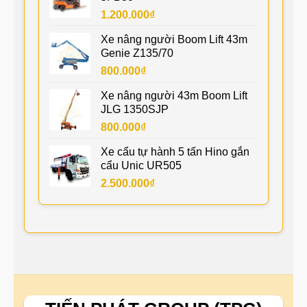
1.200.000
₫
Xe nâng người Boom Lift 43m
Genie Z135/70
800.000
₫
Xe nâng người 43m Boom Lift
JLG 1350SJP
800.000
₫
Xe cẩu tự hành 5 tấn Hino gắn
cẩu Unic UR505
2.500.000
₫