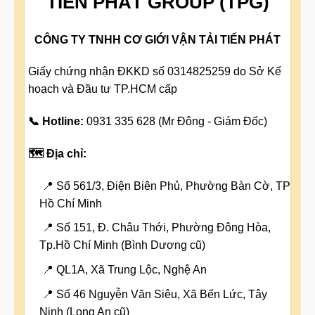
TIẾN PHÁT GROUP (TPG)
CÔNG TY TNHH CƠ GIỚI VẬN TẢI TIẾN PHÁT
Giấy chứng nhận ĐKKD số 0314825259 do Sở Kế
hoạch và Đầu tư TP.HCM cấp
📞 Hotline:
0931 335 628 (Mr Đông - Giám Đốc)
🗺️ Địa chỉ:
📍 Số 561/3, Điện Biên Phủ, Phường Bàn Cờ, TP
Hồ Chí Minh
📍 Số 151, Đ. Châu Thới, Phường Đông Hòa,
Tp.Hồ Chí Minh (Bình Dương cũ)
📍 QL1A, Xã Trung Lộc, Nghệ An
📍 Số 46 Nguyễn Văn Siêu, Xã Bến Lức, Tây
Ninh (Long An cũ)