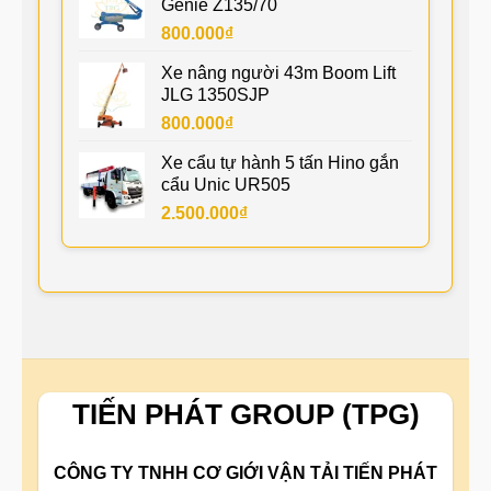
Genie Z135/70
800.000
₫
Xe nâng người 43m Boom Lift
JLG 1350SJP
800.000
₫
Xe cẩu tự hành 5 tấn Hino gắn
cẩu Unic UR505
2.500.000
₫
TIẾN PHÁT GROUP (TPG)
CÔNG TY TNHH CƠ GIỚI VẬN TẢI TIẾN PHÁT