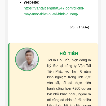
Website:
https://vantaitienphat247.com/di-doi-
may-moc-thiet-bi-tai-binh-duong/
5/5 | (1 Vote)
HỒ TIẾN
Tôi là Hồ Tiến, hiện đang là
Kỹ Sư tại công ty Vận Tải
Tiến Phát, với hơn 6 năm
kinh nghiệm trong lĩnh vực
vận tải, tôi đã thực hiện
hành công hơn +200 dự án
lớn nhỏ khác nhau, ngoài ra
tôi cũng đã chia sẻ rất nhiều
kiến thức bổ ích liên quan