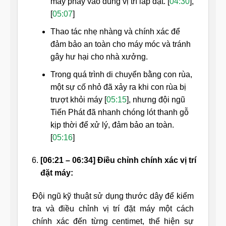
máy phay vào đúng vị trí lắp đặt. [
04:30
],
[
05:07
]
Thao tác nhẹ nhàng và chính xác để
đảm bảo an toàn cho máy móc và tránh
gây hư hại cho nhà xưởng.
Trong quá trình di chuyển bằng con rùa,
một sự cố nhỏ đã xảy ra khi con rùa bị
trượt khỏi máy [
05:15
], nhưng đội ngũ
Tiến Phát đã nhanh chóng lót thanh gỗ
kịp thời để xử lý, đảm bảo an toàn.
[
05:16
]
[06:21 – 06:34] Điều chỉnh chính xác vị trí
đặt máy:
Đội ngũ kỹ thuật sử dụng thước dây để kiểm
tra và điều chỉnh vị trí đặt máy một cách
chính xác đến từng centimet, thể hiện sự