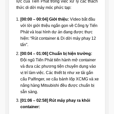
lực của Tiến Phát trong việc xử lý các thách
thức di dời máy móc phức tạp:
[00:00 – 00:04] Giới thiệu:
Video bắt đầu
với lời giới thiệu ngắn gọn về Công ty Tiến
Phát và loại hình dự án đang được thực
hiện: “Rút container & Di dời máy phay 12
tấn”.
[00:04 – 01:06] Chuẩn bị hiện trường:
Đội ngũ Tiến Phát tiến hành mở container
và đưa các phương tiện chuyên dụng vào
vị trí làm việc. Các thiết bị như xe tải gắn
cẩu Palfinger, xe cẩu bánh lốp XCMG và xe
nâng hàng Mitsubishi đều được chuẩn bị
sẵn sàng.
[01:06 – 02:58] Rút máy phay ra khỏi
container: