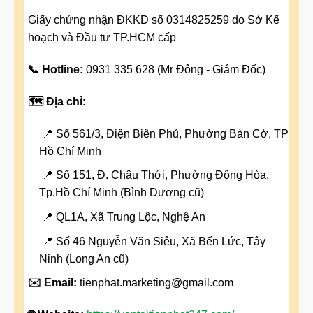
Giấy chứng nhận ĐKKD số 0314825259 do Sở Kế
hoạch và Đầu tư TP.HCM cấp
📞 Hotline:
0931 335 628 (Mr Đông - Giám Đốc)
🗺️ Địa chỉ:
📍 Số 561/3, Điện Biên Phủ, Phường Bàn Cờ, TP
Hồ Chí Minh
📍 Số 151, Đ. Châu Thới, Phường Đông Hòa,
Tp.Hồ Chí Minh (Bình Dương cũ)
📍 QL1A, Xã Trung Lộc, Nghệ An
📍 Số 46 Nguyễn Văn Siêu, Xã Bến Lức, Tây
Ninh (Long An cũ)
✉️ Email:
tienphat.marketing@gmail.com