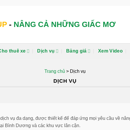
UP
-
NÂNG CẢ NHỮNG GIẤC MƠ
Cho thuê xe
Dịch vụ
Bảng giá
Xem Video
Trang chủ
>
Dịch vụ
DỊCH VỤ
ịch vụ đa dạng, được thiết kế để đáp ứng mọi yêu cầu về nâng 
tại Bình Dương và các khu vực lân cận.