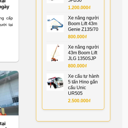
5FB30
tại
ngày
1.200.000
₫
Xe nâng người
ng cấp
Boom Lift 43m
ười tại
Genie Z135/70
800.000
₫
Xe nâng người
43m Boom Lift
JLG 1350SJP
800.000
₫
Xe cẩu tự hành
5 tấn Hino gắn
cẩu Unic
UR505
2.500.000
₫
tại