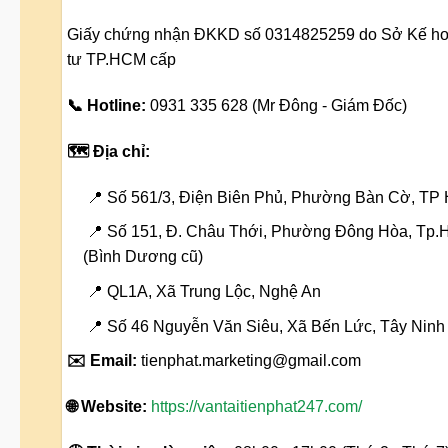
Giấy chứng nhận ĐKKD số 0314825259 do Sở Kế ho
tư TP.HCM cấp
📞 Hotline:
0931 335 628 (Mr Đông - Giám Đốc)
🗺️ Địa chỉ:
📍 Số 561/3, Điện Biên Phủ, Phường Bàn Cờ, TP 
📍 Số 151, Đ. Châu Thới, Phường Đông Hòa, Tp.
(Bình Dương cũ)
📍 QL1A, Xã Trung Lộc, Nghệ An
📍 Số 46 Nguyễn Văn Siêu, Xã Bến Lức, Tây Ninh 
✉️ Email:
tienphat.marketing@gmail.com
🌐 Website:
https://vantaitienphat247.com/