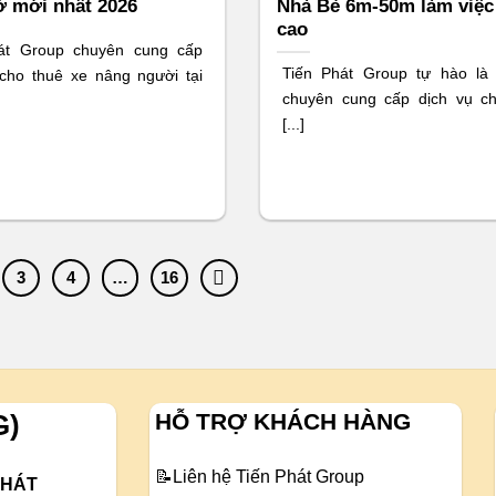
ờ mới nhất 2026
Nhà Bè 6m-50m làm việc
cao
át Group chuyên cung cấp
Tiến Phát Group tự hào là
 cho thuê xe nâng người tại
chuyên cung cấp dịch vụ c
[...]
3
4
…
16
HỖ TRỢ KHÁCH HÀNG
G)
📝
Liên hệ Tiến Phát Group
PHÁT