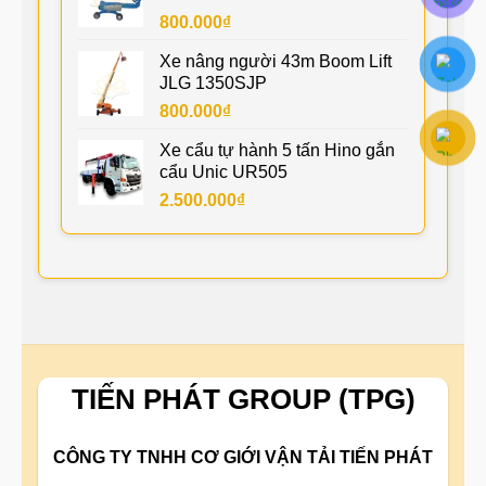
800.000
₫
Xe nâng người 43m Boom Lift
JLG 1350SJP
800.000
₫
Xe cẩu tự hành 5 tấn Hino gắn
cẩu Unic UR505
2.500.000
₫
TIẾN PHÁT GROUP (TPG)
CÔNG TY TNHH CƠ GIỚI VẬN TẢI TIẾN PHÁT