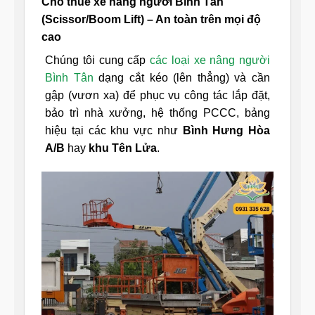
Cho thuê xe nâng người Bình Tân
(Scissor/Boom Lift) – An toàn trên mọi độ
cao
Chúng tôi cung cấp
các loại xe nâng người
Bình Tân
dạng cắt kéo (lên thẳng) và cần
gập (vươn xa) để phục vụ công tác lắp đặt,
bảo trì nhà xưởng, hệ thống PCCC, bảng
hiệu tại các khu vực như
Bình Hưng Hòa
A/B
hay
khu Tên Lửa
.