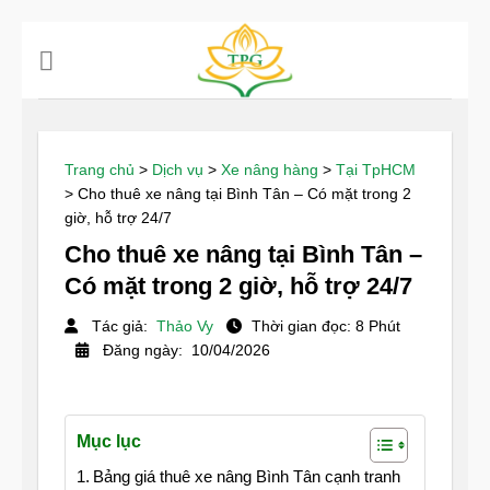
Chuyển
đến
nội
dung
Trang chủ
>
Dịch vụ
>
Xe nâng hàng
>
Tại TpHCM
>
Cho thuê xe nâng tại Bình Tân – Có mặt trong 2
giờ, hỗ trợ 24/7
Cho thuê xe nâng tại Bình Tân –
Có mặt trong 2 giờ, hỗ trợ 24/7
Tác giả:
Thảo Vy
Thời gian đọc: 8 Phút
Đăng ngày: 10/04/2026
Mục lục
Bảng giá thuê xe nâng Bình Tân cạnh tranh