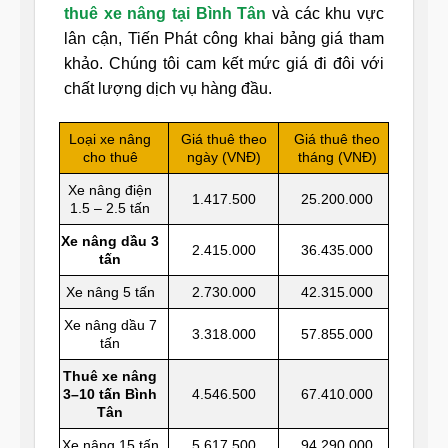
thuê xe nâng tại Bình Tân
và các khu vực
lân cận, Tiến Phát công khai bảng giá tham
khảo. Chúng tôi cam kết mức giá đi đôi với
chất lượng dịch vụ hàng đầu.
Loại xe nâng
Giá thuê theo
Giá thuê theo
cho thuê
ngày (VNĐ)
tháng (VNĐ)
Xe nâng điện
1.417.500
25.200.000
1.5 – 2.5 tấn
Xe nâng dầu 3
2.415.000
36.435.000
tấn
Xe nâng 5 tấn
2.730.000
42.315.000
Xe nâng dầu 7
3.318.000
57.855.000
tấn
Thuê xe nâng
3–10 tấn Bình
4.546.500
67.410.000
Tân
Xe nâng 15 tấn
5.617.500
94.290.000