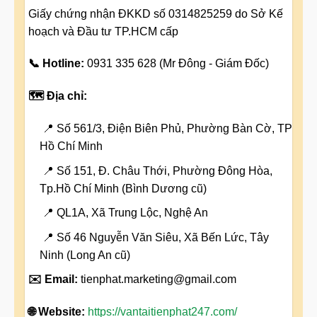
Giấy chứng nhận ĐKKD số 0314825259 do Sở Kế
hoạch và Đầu tư TP.HCM cấp
📞 Hotline:
0931 335 628 (Mr Đông - Giám Đốc)
🗺️ Địa chỉ:
📍 Số 561/3, Điện Biên Phủ, Phường Bàn Cờ, TP
Hồ Chí Minh
📍 Số 151, Đ. Châu Thới, Phường Đông Hòa,
Tp.Hồ Chí Minh (Bình Dương cũ)
📍 QL1A, Xã Trung Lộc, Nghệ An
📍 Số 46 Nguyễn Văn Siêu, Xã Bến Lức, Tây
Ninh (Long An cũ)
✉️ Email:
tienphat.marketing@gmail.com
🌐 Website:
https://vantaitienphat247.com/