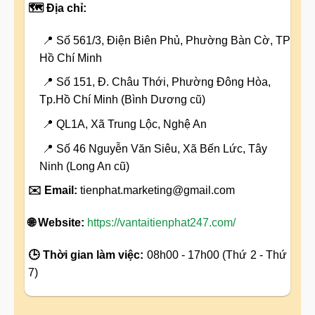
🗺️ Địa chỉ:
📍 Số 561/3, Điện Biên Phủ, Phường Bàn Cờ, TP
Hồ Chí Minh
📍 Số 151, Đ. Châu Thới, Phường Đông Hòa,
Tp.Hồ Chí Minh (Bình Dương cũ)
📍 QL1A, Xã Trung Lộc, Nghệ An
📍 Số 46 Nguyễn Văn Siêu, Xã Bến Lức, Tây
Ninh (Long An cũ)
✉️ Email:
tienphat.marketing@gmail.com
🌐 Website:
https://vantaitienphat247.com/
🕒 Thời gian làm việc:
08h00 - 17h00 (Thứ 2 - Thứ
7)