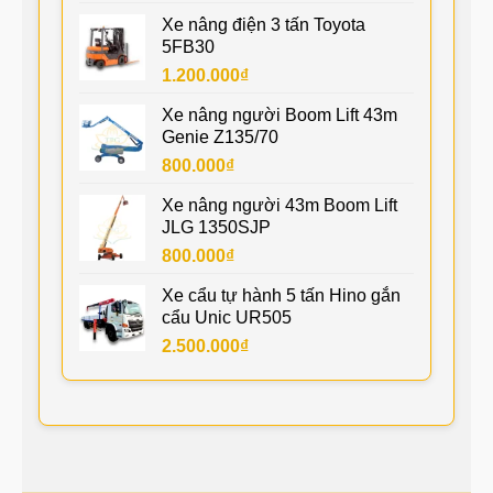
Xe nâng điện 3 tấn Toyota
5FB30
1.200.000
₫
Xe nâng người Boom Lift 43m
Genie Z135/70
800.000
₫
Xe nâng người 43m Boom Lift
JLG 1350SJP
800.000
₫
Xe cẩu tự hành 5 tấn Hino gắn
cẩu Unic UR505
2.500.000
₫