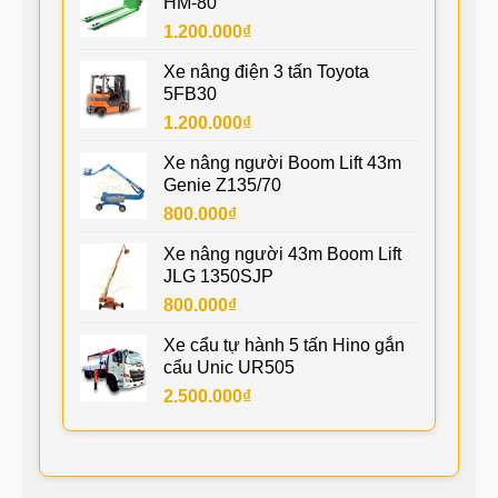
HM-80
1.200.000
₫
Xe nâng điện 3 tấn Toyota
5FB30
1.200.000
₫
Xe nâng người Boom Lift 43m
Genie Z135/70
800.000
₫
Xe nâng người 43m Boom Lift
JLG 1350SJP
800.000
₫
Xe cẩu tự hành 5 tấn Hino gắn
cẩu Unic UR505
2.500.000
₫