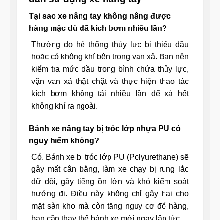
Tại sao xe nâng tay không nâng được
hàng mặc dù đã kích bơm nhiều lần?
Thường do hệ thống thủy lực bị thiếu dầu
hoặc có không khí bên trong van xả. Bạn nên
kiểm tra mức dầu trong bình chứa thủy lực,
vặn van xả thật chặt và thực hiện thao tác
kích bơm không tải nhiều lần để xả hết
không khí ra ngoài.
Bánh xe nâng tay bị tróc lớp nhựa PU có
nguy hiểm không?
Có. Bánh xe bị tróc lớp PU (Polyurethane) sẽ
gây mất cân bằng, làm xe chạy bị rung lắc
dữ dội, gây tiếng ồn lớn và khó kiểm soát
hướng đi. Điều này không chỉ gây hại cho
mặt sàn kho mà còn tăng nguy cơ đổ hàng,
bạn cần thay thế bánh xe mới ngay lập tức.