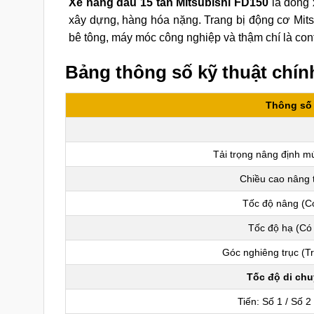
Xe nâng dầu 15 tấn Mitsubishi FD150
là dòng 
xây dựng, hàng hóa nặng. Trang bị động cơ Mits
bê tông, máy móc công nghiệp và thậm chí là cont
Bảng thông số kỹ thuật chín
Thông số
Tải trọng nâng định mứ
Chiều cao nâng t
Tốc độ nâng (Có
Tốc độ hạ (Có 
Góc nghiêng trục (T
Tốc độ di ch
Tiến: Số 1 / Số 2 