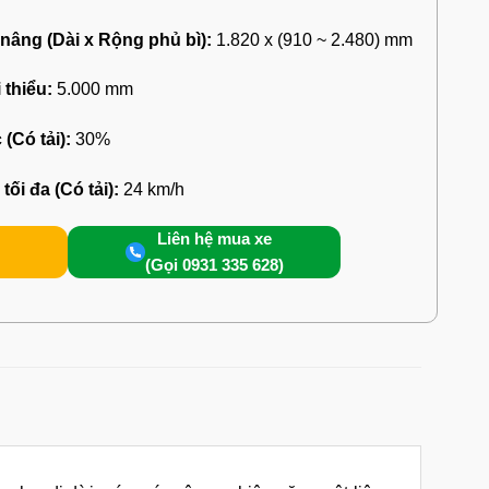
nâng (Dài x Rộng phủ bì):
1.820 x (910 ~ 2.480) mm
 thiểu:
5.000 mm
(Có tải):
30%
ối đa (Có tải):
24 km/h
Liên hệ mua xe
(Gọi 0931 335 628)