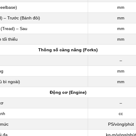
heelbase)
mm
) – Trước (Bánh đôi)
mm
 (Tread) – Sau
mm
tối thiểu
mm
Thông số càng nâng (Forks)
–
ng
mm
 bì ngoài)
mm
Động cơ (Engine)
cơ
–
anh
cc
 mức
PS/vòng/phút
i đa
kg-m/vòng/phút