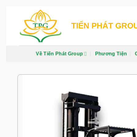
Chuyển
đến
TIẾN PHÁT GRO
nội
dung
Về Tiến Phát Group
Phương Tiện