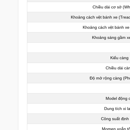
Chiều dài cơ sở (W
Khoảng cách vệt bánh xe (Tread
Khoảng cách vệt bánh xe
Khoảng sáng gầm xe 
Kiểu càng
Chiều dài cà
Độ mở rộng càng (Phủ
Model động 
Dung tích xi l
Công suất định
Momen xoắn tố