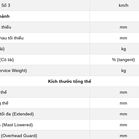
/ Số 3
km/h
hành
 thiểu
mm
hau tối thiểu
mm
ải)
kg
Có tải)
% (tangent)
ervice Weight)
kg
Kích thước tổng thể
 thể
mm
 thể
mm
tối đa (Extended)
mm
ạ (Mast Lowered)
mm
n (Overhead Guard)
mm