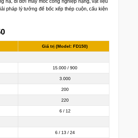
 hạ, di dời máy móc công nghiệp nặng, vật liệu
ải pháp lý tưởng để bốc xếp thép cuộn, cấu kiện
50
Giá trị (Model: FD150)
15.000 / 900
3.000
200
220
6 / 12
6 / 13 / 24