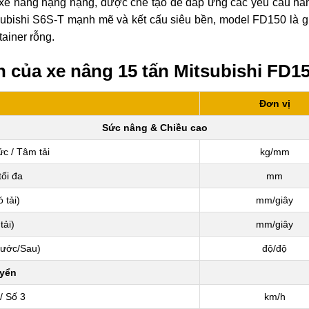
xe nâng hạng nặng, được chế tạo để đáp ứng các yêu cầu nâng
ubishi S6S-T mạnh mẽ và kết cấu siêu bền, model FD150 là gi
ainer rỗng.
h của xe nâng 15 tấn Mitsubishi FD1
Đơn vị
Sức nâng & Chiều cao
c / Tâm tải
kg/mm
ối đa
mm
 tải)
mm/giây
tải)
mm/giây
rước/Sau)
độ/độ
uyển
/ Số 3
km/h