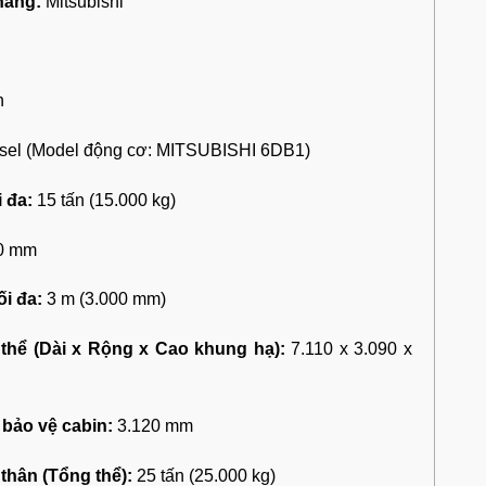
nâng:
Mitsubishi
n
sel (Model động cơ: MITSUBISHI 6DB1)
i đa:
15 tấn (15.000 kg)
0 mm
i đa:
3 m (3.000 mm)
thể (Dài x Rộng x Cao khung hạ):
7.110 x 3.090 x
bảo vệ cabin:
3.120 mm
thân (Tổng thể):
25 tấn (25.000 kg)