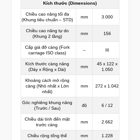
Kích thước (Dimensions)
Chiều cao nâng tối đa
mm
3.000
(Khung tiêu chuẩn – STD)
Chiều cao nâng tự do
mm
156
(Khung 2 tầng)
Cấp giá đỡ càng (Fork
–
III
carriage ISO class)
Kích thước càng nâng
45 x 122 x
mm
(Dày x Rộng x Dài)
1.050
Khoảng cách mở rộng
càng (Nhỏ nhất x Lớn
mm
272 x 1.042
nhất)
Góc nghiêng khung nâng
độ
6 / 12
(Trước / Sau)
Chiều dài tính đến mặt
mm
2.662
trước càng
Chiều rộng tổng thể
mm
1.228