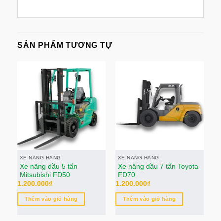
SẢN PHẨM TƯƠNG TỰ
XE NÂNG HÀNG
XE NÂNG HÀNG
X
Xe nâng dầu 5 tấn
Xe nâng dầu 7 tấn Toyota
X
Mitsubishi FD50
FD70
H
1.200.000
₫
1.200.000
₫
1.
Thêm vào giỏ hàng
Thêm vào giỏ hàng