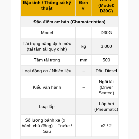
Đặc tính / Thông số kỹ
Đơn
(Model:
thuật
vị
D30G)
Đặc điểm cơ bản (Characteristics)
Model
–
D30G
Tải trọng nâng định mức
kg
3.000
(tại tâm tải quy định)
Tâm tải trọng
mm
500
Loại động cơ / Nhiên liệu
–
Dầu Diesel
Ngồi lái
Kiểu vận hành
–
(Driver
Seated)
Lốp hơi
Loại lốp
–
(Pneumatic)
Số lượng bánh xe (x =
bánh chủ động) – Trước /
–
x2 / 2
Sau