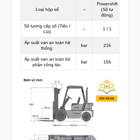
Powershift
Loại hộp số
–
(Số tự
động)
Số lượng cấp số (Tiến /
–
1 / 1
Lùi)
Áp suất van an toàn hệ
bar
216
thống
Áp suất van an toàn bộ
bar
156
phận công tác