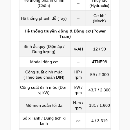
Hệ thống phanh chính
Thủy lực
–
(Chân)
(Hydraulic)
Cơ khí
Hệ thống phanh đỗ (Tay)
–
(Mech)
Hệ thống truyền động & Động cơ (Power
Train)
Bình ắc quy (Điện áp /
V-AH
12 / 90
Dung lượng)
Model động cơ
–
4TNE98
Công suất định mức
HP /
59 / 2.300
(Theo tiêu chuẩn DIN)
rpm
Công suất định mức (Đơn
kW /
43,7 / 2.300
vị kW)
rpm
N-m /
Mô-men xoắn tối đa
181 / 1.600
rpm
Số xi lanh / Dung tích xi
cc
4 / 3.319
lanh