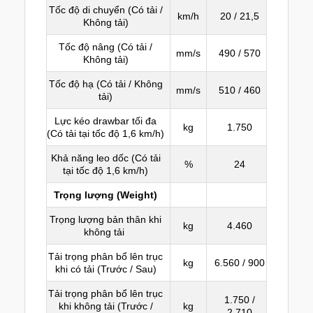
Tốc độ di chuyển (Có tải /
km/h
20 / 21,5
Không tải)
Tốc độ nâng (Có tải /
mm/s
490 / 570
Không tải)
Tốc độ hạ (Có tải / Không
mm/s
510 / 460
tải)
Lực kéo drawbar tối đa
kg
1.750
(Có tải tại tốc độ 1,6 km/h)
Khả năng leo dốc (Có tải
%
24
tại tốc độ 1,6 km/h)
Trọng lượng (Weight)
Trọng lượng bản thân khi
kg
4.460
không tải
Tải trọng phân bổ lên trục
kg
6.560 / 900
khi có tải (Trước / Sau)
Tải trọng phân bổ lên trục
1.750 /
khi không tải (Trước /
kg
2.710