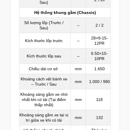
Sau)
Hệ thống khung gầm (Chassis)
Số lượng lốp (Trước /
–
2 / 2
Sau)
28×9-15-
Kích thước lốp trước
–
12PR
6.50×10-
Kích thước lốp sau
–
10PR
Chiều dài cơ sở
mm
1.650
Khoảng cách vệt bánh xe
mm
1.000 / 980
– Trước / Sau
Khoảng sáng gầm xe nhỏ
nhất khi có tải (Tại điểm
mm
118
thấp nhất)
Khoảng sáng gầm xe tại vị
mm
132
trí giữa xe khi có tải