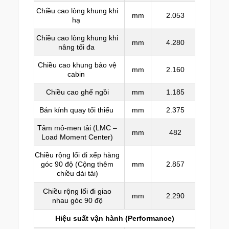
Chiều cao lòng khung khi
mm
2.053
hạ
Chiều cao lòng khung khi
mm
4.280
nâng tối đa
Chiều cao khung bảo vệ
mm
2.160
cabin
Chiều cao ghế ngồi
mm
1.185
Bán kính quay tối thiểu
mm
2.375
Tâm mô-men tải (LMC –
mm
482
Load Moment Center)
Chiều rộng lối đi xếp hàng
góc 90 độ (Cộng thêm
mm
2.857
chiều dài tải)
Chiều rộng lối đi giao
mm
2.290
nhau góc 90 độ
Hiệu suất vận hành (Performance)