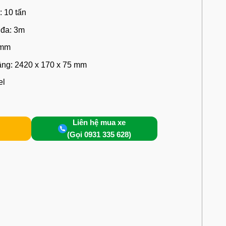
: 10 tấn
 đa: 3m
 mm
âng:
2420 x 170 x 75 mm
el
Liên hệ mua xe
(Gọi 0931 335 628)