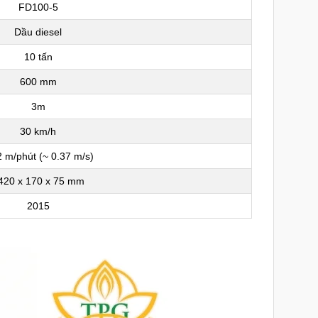
FD100-5
Dầu diesel
10 tấn
600 mm
3m
30 km/h
2 m/phút (~ 0.37 m/s)
420 x 170 x 75 mm
2015