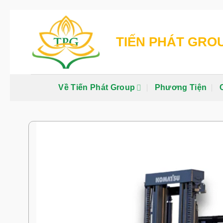
Chuyển
đến
TIẾN PHÁT GRO
nội
dung
Về Tiến Phát Group
Phương Tiện