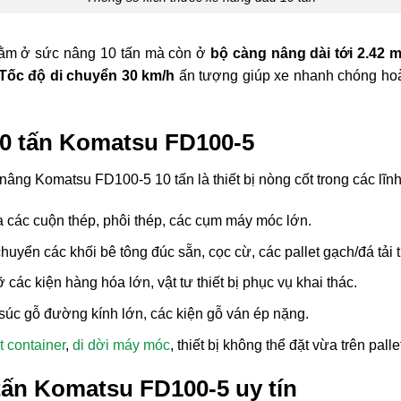
nằm ở sức nâng 10 tấn mà còn ở
bộ càng nâng dài tới 2.42 m
Tốc độ di chuyển 30 km/h
ấn tượng giúp xe nhanh chóng hoàn
0 tấn Komatsu FD100-5
nâng Komatsu FD100-5 10 tấn là thiết bị nòng cốt trong các lĩn
các cuộn thép, phôi thép, các cụm máy móc lớn.
huyển các khối bê tông đúc sẵn, cọc cừ, các pallet gạch/đá tải t
các kiện hàng hóa lớn, vật tư thiết bị phục vụ khai thác.
úc gỗ đường kính lớn, các kiện gỗ ván ép nặng.
t container
,
di dời máy móc
, thiết bị không thể đặt vừa trên palle
tấn Komatsu FD100-5 uy tín