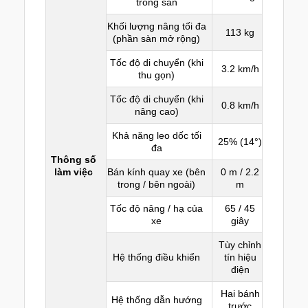
trong sàn
Khối lượng nâng tối đa
113 kg
(phần sàn mở rộng)
Tốc độ di chuyển (khi
3.2 km/h
thu gọn)
Tốc độ di chuyển (khi
0.8 km/h
nâng cao)
Khả năng leo dốc tối
25% (14°)
đa
Thông số
làm việc
Bán kính quay xe (bên
0 m / 2.2
trong / bên ngoài)
m
Tốc độ nâng / hạ của
65 / 45
xe
giây
Tùy chỉnh
Hệ thống điều khiển
tín hiệu
điện
Hai bánh
Hệ thống dẫn hướng
trước