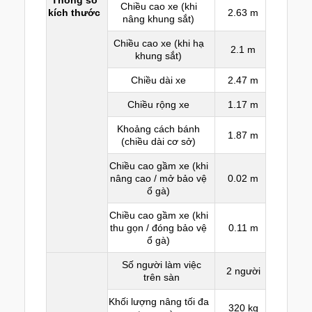
Chiều cao xe (khi
kích thước
2.63 m
nâng khung sắt)
Chiều cao xe (khi hạ
2.1 m
khung sắt)
Chiều dài xe
2.47 m
Chiều rộng xe
1.17 m
Khoảng cách bánh
1.87 m
(chiều dài cơ sở)
Chiều cao gầm xe (khi
nâng cao / mở bảo vệ
0.02 m
ổ gà)
Chiều cao gầm xe (khi
thu gọn / đóng bảo vệ
0.11 m
ổ gà)
Số người làm việc
2 người
trên sàn
Khối lượng nâng tối đa
320 kg