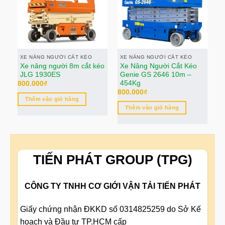
XE NÂNG NGƯỜI CẮT KÉO
XE NÂNG NGƯỜI CẮT KÉO
X
Xe nâng người 8m cắt kéo
Xe Nâng Người Cắt Kéo
X
JLG 1930ES
Genie GS 2646 10m –
K
454Kg
800.000
₫
80
800.000
₫
Thêm vào giỏ hàng
Thêm vào giỏ hàng
TIẾN PHÁT GROUP (TPG)
CÔNG TY TNHH CƠ GIỚI VẬN TẢI TIẾN PHÁT
Giấy chứng nhận ĐKKD số 0314825259 do Sở Kế
hoạch và Đầu tư TP.HCM cấp