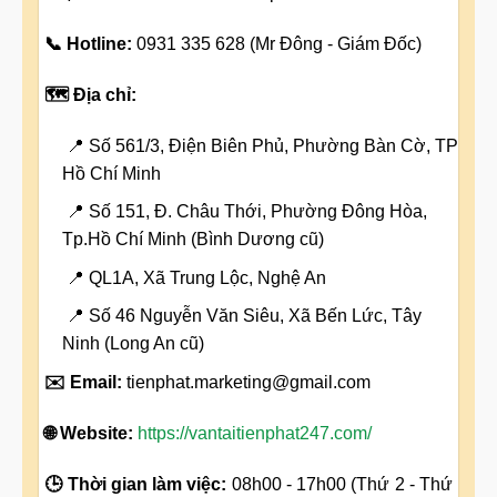
📞 Hotline:
0931 335 628 (Mr Đông - Giám Đốc)
🗺️ Địa chỉ:
📍 Số 561/3, Điện Biên Phủ, Phường Bàn Cờ, TP
Hồ Chí Minh
📍 Số 151, Đ. Châu Thới, Phường Đông Hòa,
Tp.Hồ Chí Minh (Bình Dương cũ)
📍 QL1A, Xã Trung Lộc, Nghệ An
📍 Số 46 Nguyễn Văn Siêu, Xã Bến Lức, Tây
Ninh (Long An cũ)
✉️ Email:
tienphat.marketing@gmail.com
🌐 Website:
https://vantaitienphat247.com/
🕒 Thời gian làm việc:
08h00 - 17h00 (Thứ 2 - Thứ