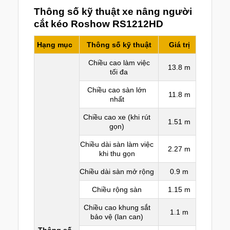
Thông số kỹ thuật xe nâng người
cắt kéo Roshow RS1212HD
Hạng mục
Thông số kỹ thuật
Giá trị
Chiều cao làm việc
13.8 m
tối đa
Chiều cao sàn lớn
11.8 m
nhất
Chiều cao xe (khi rút
1.51 m
gọn)
Chiều dài sàn làm việc
2.27 m
khi thu gọn
Chiều dài sàn mở rộng
0.9 m
Chiều rộng sàn
1.15 m
Chiều cao khung sắt
1.1 m
bảo vệ (lan can)
Thông số