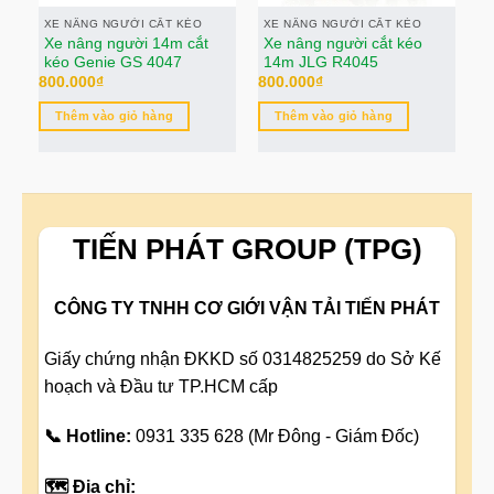
XE NÂNG NGƯỜI CẮT KÉO
XE NÂNG NGƯỜI CẮT KÉO
X
Xe nâng người 14m cắt
Xe nâng người cắt kéo
T
kéo Genie GS 4047
14m JLG R4045
G
800.000
₫
800.000
₫
80
Thêm vào giỏ hàng
Thêm vào giỏ hàng
TIẾN PHÁT GROUP (TPG)
CÔNG TY TNHH CƠ GIỚI VẬN TẢI TIẾN PHÁT
Giấy chứng nhận ĐKKD số 0314825259 do Sở Kế
hoạch và Đầu tư TP.HCM cấp
📞 Hotline:
0931 335 628 (Mr Đông - Giám Đốc)
🗺️ Địa chỉ: