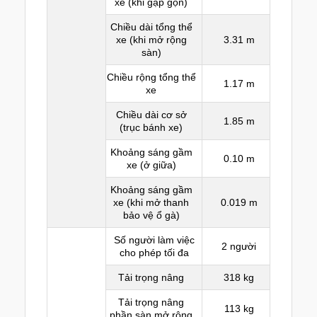
xe (khi gập gọn)
Chiều dài tổng thể
xe (khi mở rộng
3.31 m
sàn)
Chiều rộng tổng thể
1.17 m
xe
Chiều dài cơ sở
1.85 m
(trục bánh xe)
Khoảng sáng gầm
0.10 m
xe (ở giữa)
Khoảng sáng gầm
xe (khi mở thanh
0.019 m
bảo vệ ổ gà)
Số người làm việc
2 người
cho phép tối đa
Tải trọng nâng
318 kg
Tải trọng nâng
113 kg
phần sàn mở rộng