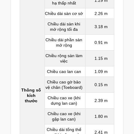
1.29 m
hạ thấp nhất
Chiều dài sàn cơ sở
2.26 m
Chiều dài sàn khi
3.18 m
mở rộng tối đa
Chiều dài phần sàn
0.91 m
mở rộng
Chiều rộng sàn làm
1.15 m
việc
Chiều cao lan can
1.09 m
Chiều cao gờ bảo
0.15 m
vệ chân (Toeboard)
Thông số
kích
Chiều cao xe (khi
2.39 m
thước
dựng lan can)
Chiều cao xe (khi
1.80 m
gập lan can)
Chiều dài tổng thể
2.41 m