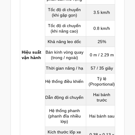
Tốc độ di chuyển
3.5 km/h
(khi gập gọn)
Tốc độ di chuyển
0.8 km/h
(khi nâng cao)
Khả năng leo dốc
25%
Hiệu suất
Bán kính vòng quay
0 m / 2.29 m
vận hành
(trong / ngoài)
Thời gian nâng / hạ
57 / 35 giây
Tỷ lệ
Hệ thống điều khiển
(Proportional)
Hai bánh
Dẫn động di chuyển
trước
Hệ thống phanh
(phanh đĩa nhiều
Hai bánh sau
lớp)
Kích thước lốp xe
0.38 x 0.13 x