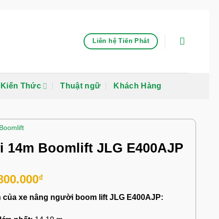
Liên hệ Tiến Phát
Kiến Thức
Thuật ngữ
Khách Hàng
Boomlift
i 14m Boomlift JLG E400AJP
800.000
₫
h của xe nâng người boom lift JLG E400AJP: