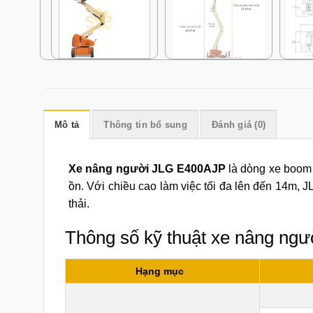
Mô tả
Thông tin bổ sung
Đánh giá (0)
Xe nâng người JLG E400AJP
là dòng xe boom l
ồn. Với chiều cao làm việc tối đa lên đến 14m, 
thải.
Thông số kỹ thuật xe nâng ng
Hạng mục