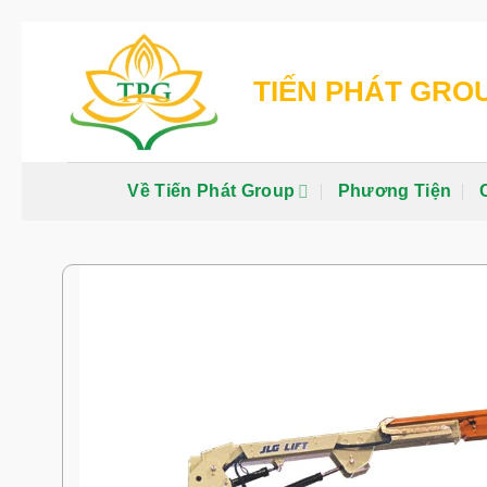
Chuyển
đến
TIẾN PHÁT GRO
nội
dung
Về Tiến Phát Group
Phương Tiện