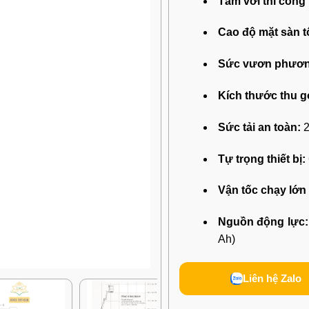
Tầm với thi công 
Cao độ mặt sàn tố
Sức vươn phươn
Kích thước thu gọ
Sức tải an toàn:
2
Tự trọng thiết bị:
Vận tốc chạy lớn 
Nguồn động lực:
Ah)
Liên hệ Zalo