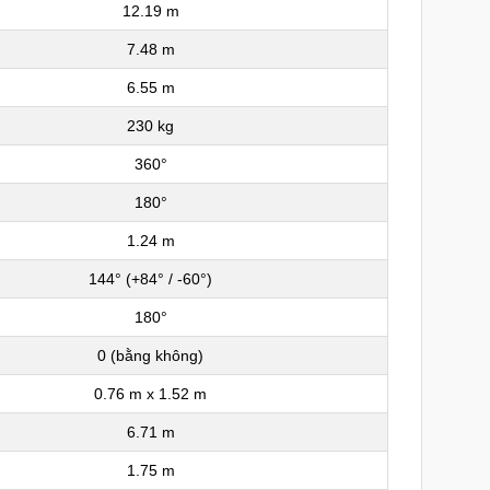
12.19 m
7.48 m
6.55 m
230 kg
360°
180°
1.24 m
144° (+84° / -60°)
180°
0 (bằng không)
0.76 m x 1.52 m
6.71 m
1.75 m