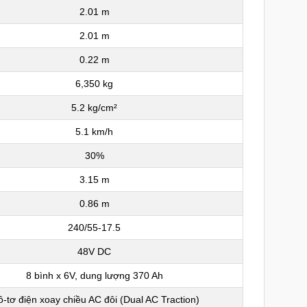
2.01 m
2.01 m
0.22 m
6,350 kg
5.2 kg/cm²
5.1 km/h
30%
3.15 m
0.86 m
240/55-17.5
48V DC
8 bình x 6V, dung lượng 370 Ah
-tơ điện xoay chiều AC đôi (Dual AC Traction)