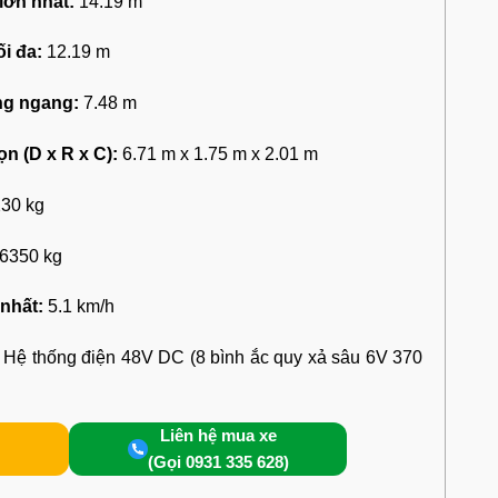
lớn nhất:
14.19 m
i đa:
12.19 m
g ngang:
7.48 m
n (D x R x C):
6.71 m x 1.75 m x 2.01 m
30 kg
6350 kg
nhất:
5.1 km/h
Hệ thống điện 48V DC (8 bình ắc quy xả sâu 6V 370
Liên hệ mua xe
(Gọi 0931 335 628)