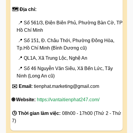
🗺️ Địa chỉ:
📍 Số 561/3, Điện Biên Phủ, Phường Bàn Cờ, TP
Hồ Chí Minh
📍 Số 151, Đ. Châu Thới, Phường Đông Hòa,
Tp.Hồ Chí Minh (Bình Dương cũ)
📍 QL1A, Xã Trung Lộc, Nghệ An
📍 Số 46 Nguyễn Văn Siêu, Xã Bến Lức, Tây
Ninh (Long An cũ)
✉️ Email:
tienphat.marketing@gmail.com
🌐 Website:
https://vantaitienphat247.com/
🕒 Thời gian làm việc:
08h00 - 17h00 (Thứ 2 - Thứ
7)