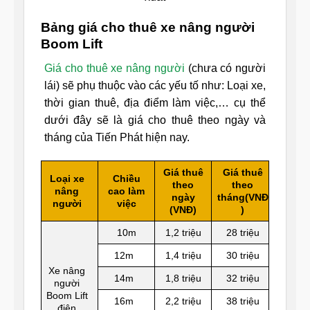
Bảng giá cho thuê xe nâng người
Boom Lift
Giá cho thuê xe nâng người
(chưa có người
lái) sẽ phụ thuộc vào các yếu tố như: Loại xe,
thời gian thuê, địa điểm làm việc,… cụ thể
dưới đây sẽ là giá cho thuê theo ngày và
tháng của Tiến Phát hiện nay.
Giá thuê
Giá thuê
Loại xe
Chiều
theo
theo
nâng
cao làm
ngày
tháng
(VNĐ
người
việc
(VNĐ)
)
10m
1,2 triệu
28 triệu
12m
1,4 triệu
30 triệu
Xe nâng
14m
1,8 triệu
32 triệu
người
Boom Lift
16m
2,2 triệu
38 triệu
điện