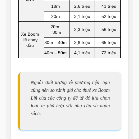
18m
2,6 triệu
43 triệu
20m
3,1 triệu
52 triệu
20m –
3,3 triệu
56 triệu
30m
Xe Boom
lift chạy
30m – 40m
3,8 triệu
65 triệu
dầu
40m – 50m
4,1 triệu
72 triệu
Ngoài chất lượng về phương tiện, bạn
cũng nên so sánh giá cho thuê xe Boom
Lift của các công ty để từ đó lựa chọn
loại xe phù hợp với nhu cầu và ngân
sách.