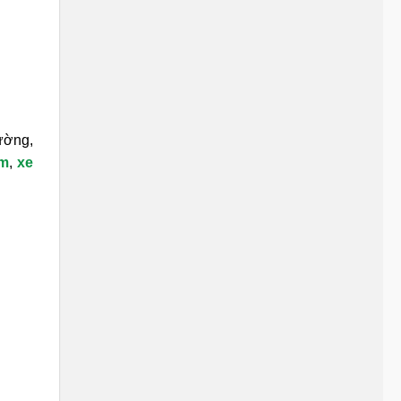
đường,
6m
,
xe