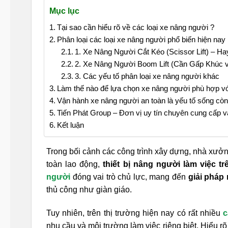
Mục lục
Tại sao cần hiểu rõ về các loại xe nâng người ?
Phân loại các loại xe nâng người phổ biến hiện nay
1. Xe Nâng Người Cắt Kéo (Scissor Lift) – 
2. Xe Nâng Người Boom Lift (Cần Gấp Khúc 
3. Các yếu tố phân loại xe nâng người khác
Làm thế nào để lựa chọn xe nâng người phù hợp vớ
Vận hành xe nâng người an toàn là yếu tố sống còn
Tiến Phát Group – Đơn vị uy tín chuyên cung cấp v
Kết luận
Trong bối cảnh các công trình xây dựng, nhà xưởng
toàn lao động,
thiết bị nâng người làm việc tr
người
đóng vai trò chủ lực, mang đến
giải pháp
thủ công như giàn giáo.
Tuy nhiên, trên thị trường hiện nay có rất nhiều
c
nhu cầu và môi trường làm việc riêng biệt. Hiểu r