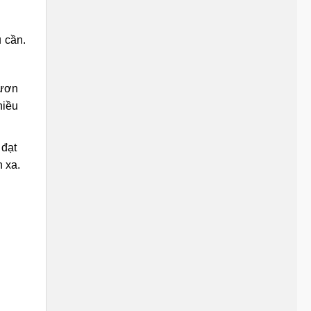
u cần.
vươn
hiều
 đạt
h xa.