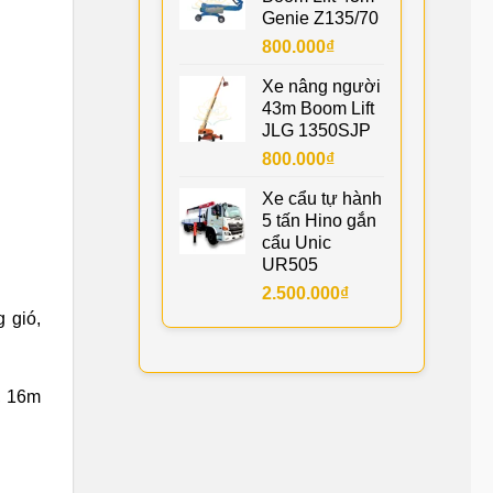
Genie Z135/70
800.000
₫
Xe nâng người
43m Boom Lift
JLG 1350SJP
800.000
₫
Xe cẩu tự hành
5 tấn Hino gắn
cẩu Unic
UR505
2.500.000
₫
 gió,
, 16m