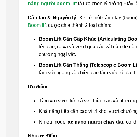
nâng người boom lift
là lựa chọn lý tưởng. Đây 
Cấu tạo & Nguyên lý:
Xe có một cánh tay (boom) 
Boom lift
được chia thành 2 loại chính:
Boom Lift Cần Gấp Khúc (Articulating Boo
lên cao, ra xa và vượt qua các vật cản dễ dàn
chướng ngại vật.
Boom Lift Cần Thẳng (Telescopic Boom Lif
tầm với ngang và chiều cao làm việc tối đa. 
Ưu điểm:
Tầm với vượt trội cả về chiều cao và phươn
Khả năng tiếp cận các vị trí khó, vượt chướng
Nhiều model
xe nâng người chạy dầu
có kh
Nhược điểm: