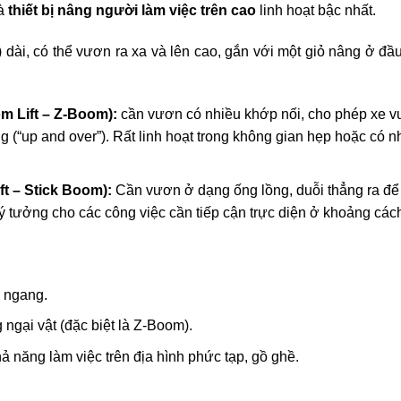
là
thiết bị nâng người làm việc trên cao
linh hoạt bậc nhất.
dài, có thể vươn ra xa và lên cao, gắn với một giỏ nâng ở đầ
m Lift – Z-Boom):
cần vươn có nhiều khớp nối, cho phép xe 
g (“up and over”). Rất linh hoạt trong không gian hẹp hoặc có n
t – Stick Boom):
Cần vươn ở dạng ống lồng, duỗi thẳng ra để
Lý tưởng cho các công việc cần tiếp cận trực diện ở khoảng các
g ngang.
 ngại vật (đặc biệt là Z-Boom).
ả năng làm việc trên địa hình phức tạp, gồ ghề.