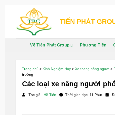
Chuyển
đến
TIẾN PHÁT GRO
nội
dung
Về Tiến Phát Group
Phương Tiện
Trang chủ
>
Kinh Nghiệm Hay
>
Xe thang nâng người
>
trường
Các loại xe nâng người phổ
Tác giả:
Hồ Tiến
Thời gian đọc: 11 Phút
Đă