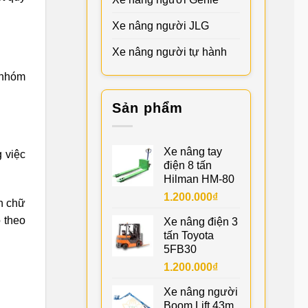
Xe nâng người JLG
Xe nâng người tự hành
 nhóm
Sản phẩm
Xe nâng tay
 việc
điện 8 tấn
Hilman HM-80
1.200.000
₫
nh chữ
 theo
Xe nâng điện 3
tấn Toyota
5FB30
1.200.000
₫
Xe nâng người
Boom Lift 43m