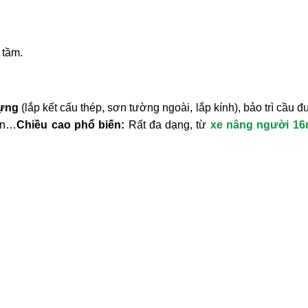
 tầm.
dựng
(lắp kết cấu thép, sơn tường ngoài, lắp kính), bảo trì cầu 
lớn…
Chiều cao phổ biến:
Rất đa dạng, từ
xe nâng người 1