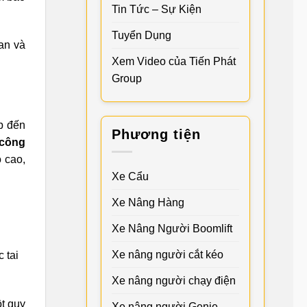
Tin Tức – Sự Kiện
Tuyển Dụng
an và
Xem Video của Tiến Phát
Group
p đến
Phương tiện
 công
 cao,
Xe Cẩu
Xe Nâng Hàng
Xe Nâng Người Boomlift
Xe nâng người cắt kéo
 tai
Xe nâng người chạy điện
t quy
Xe nâng người Genie