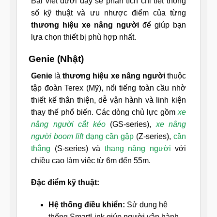
Bài viết dưới đây sẽ phân tích chi tiết thông
số kỹ thuật và ưu nhược điểm của từng
thương hiệu xe nâng người
để giúp bạn
lựa chọn thiết bị phù hợp nhất.
Genie (Nhật)
Genie
là
thương hiệu xe nâng người
thuộc
tập đoàn Terex (Mỹ), nổi tiếng toàn cầu nhờ
thiết kế thân thiện, dễ vận hành và linh kiện
thay thế phổ biến. Các dòng chủ lực gồm
xe
nâng người cắt kéo
(GS-series),
xe nâng
người boom lift
dạng cần gập
(Z-series),
cần
thẳng
(S-series) và
thang nâng người
với
chiều cao làm việc từ 6m đến 55m.
Đặc điểm kỹ thuật:
Hệ thống điều khiển:
Sử dụng hệ
thống SmartLink giúp người vận hành