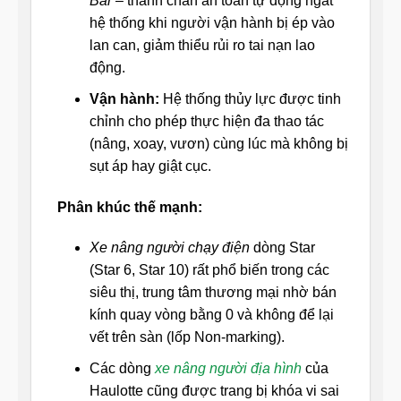
Bar
– thanh chắn an toàn tự động ngắt
hệ thống khi người vận hành bị ép vào
lan can, giảm thiểu rủi ro tai nạn lao
động.
Vận hành:
Hệ thống thủy lực được tinh
chỉnh cho phép thực hiện đa thao tác
(nâng, xoay, vươn) cùng lúc mà không bị
sụt áp hay giật cục.
Phân khúc thế mạnh:
Xe nâng người chạy điện
dòng Star
(Star 6, Star 10) rất phổ biến trong các
siêu thị, trung tâm thương mại nhờ bán
kính quay vòng bằng 0 và không để lại
vết trên sàn (lốp Non-marking).
Các dòng
xe nâng người địa hình
của
Haulotte cũng được trang bị khóa vi sai