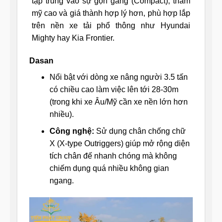
tập trung vào sự gọn gàng (Compact), thẩm
mỹ cao và giá thành hợp lý hơn, phù hợp lắp
trên nền xe tải phổ thông như Hyundai
Mighty hay Kia Frontier.
Dasan
Nổi bật với dòng xe nâng người 3.5 tấn
có chiều cao làm việc lên tới 28-30m
(trong khi xe Âu/Mỹ cần xe nền lớn hơn
nhiều).
Công nghệ:
Sử dụng chân chống chữ
X (X-type Outriggers) giúp mở rộng diện
tích chân đế nhanh chóng mà không
chiếm dụng quá nhiều không gian
ngang.