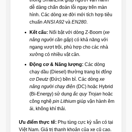
dễ dàng chẩn đoán lỗi ngay trên màn
hình. Các dòng xe đời mới tích hợp tiêu
chuẩn
ANSI A92
và
EN280
.
Kết cấu:
Nổi bật với dòng Z-Boom (
xe
nâng người cần gập
) có khả năng với
ngang vượt trội, phù hợp cho các nhà
xưởng có nhiều vật cản.
Động cơ & Năng lượng:
Các dòng
chạy dầu (Diesel) thường trang bị
động
cơ Deutz
(Đức) bền bỉ. Các dòng
xe
nâng người chạy điện
(DC) hoặc Hybrid
(Bi-Energy) sử dụng
ắc quy Trojan
hoặc
công nghệ
pin Lithium
giúp vận hành êm
ái, không khí thải.
Ưu điểm thực tế:
Phụ tùng cực kỳ sẵn có tại
Việt Nam. Giá trị thanh khoản của xe cũ cao.