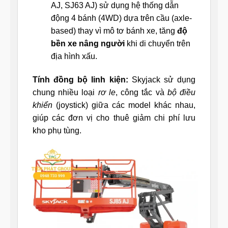
AJ, SJ63 AJ) sử dụng hệ thống dẫn
động 4 bánh (4WD) dựa trên cầu (axle-
based) thay vì mô tơ bánh xe, tăng
độ
bền xe nâng người
khi di chuyển trên
địa hình xấu.
Tính đồng bộ linh kiện:
Skyjack sử dụng
chung nhiều loại
rơ le
, công tắc và
bộ điều
khiển
(joystick) giữa các model khác nhau,
giúp các đơn vị cho thuê giảm chi phí lưu
kho phụ tùng.