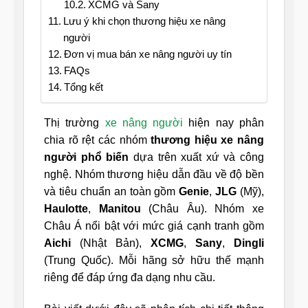
XCMG và Sany
Lưu ý khi chọn thương hiệu xe nâng
người
Đơn vị mua bán xe nâng người uy tín
FAQs
Tổng kết
Thị trường
xe nâng người
hiện nay phân
chia rõ rệt các nhóm
thương hiệu xe nâng
người phổ biến
dựa trên xuất xứ và công
nghệ. Nhóm thương hiệu dẫn đầu về độ bền
và tiêu chuẩn an toàn gồm
Genie
,
JLG
(Mỹ),
Haulotte
,
Manitou
(Châu Âu). Nhóm xe
Châu Á nổi bật với mức giá cạnh tranh gồm
Aichi
(Nhật Bản),
XCMG
,
Sany
,
Dingli
(Trung Quốc). Mỗi hãng sở hữu thế mạnh
riêng để đáp ứng đa dạng nhu cầu.