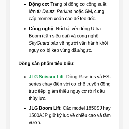
Động cơ:
Trang bị động cơ công suất
lớn từ
Deutz
,
Perkins
hoặc GM, cung
cấp momen xoắn cao để leo dốc.
Công nghệ:
Nổi bật với dòng Ultra
Boom (cần siêu dài) và công nghệ
SkyGuard
bảo vệ người vận hành khỏi
nguy cơ bị kẹp vùng đầu/ngực.
Dòng sản phẩm tiêu biểu:
JLG Scissor Lift
:
Dòng R-series và ES-
series chạy điện với cơ chế truyền động
trực tiếp, giảm thiểu nguy cơ rò rỉ dầu
thủy lực.
JLG Boom Lift:
Các model 1850SJ hay
1500AJP giữ kỷ lục về chiều cao và tầm
vươn.