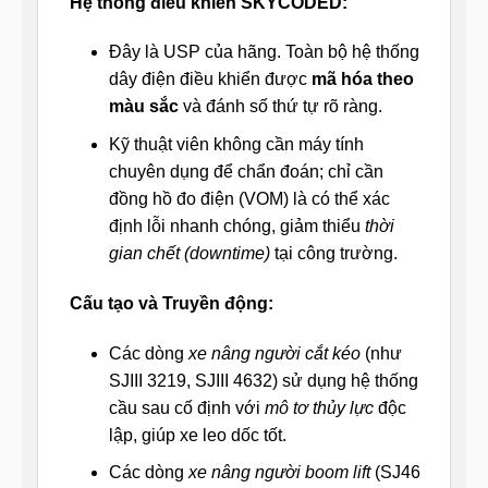
Hệ thống điều khiển SKYCODED:
Đây là USP của hãng. Toàn bộ hệ thống
dây điện điều khiển được
mã hóa theo
màu sắc
và đánh số thứ tự rõ ràng.
Kỹ thuật viên không cần máy tính
chuyên dụng để chẩn đoán; chỉ cần
đồng hồ đo điện (VOM) là có thể xác
định lỗi nhanh chóng, giảm thiểu
thời
gian chết (downtime)
tại công trường.
Cấu tạo và Truyền động:
Các dòng
xe nâng người cắt kéo
(như
SJIII 3219, SJIII 4632) sử dụng hệ thống
cầu sau cố định với
mô tơ thủy lực
độc
lập, giúp xe leo dốc tốt.
Các dòng
xe nâng người boom lift
(SJ46