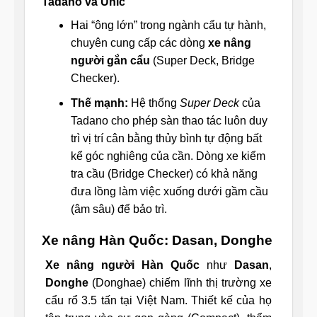
Tadano và Unic
Hai “ông lớn” trong ngành cẩu tự hành,
chuyên cung cấp các dòng
xe nâng
người gắn cẩu
(Super Deck, Bridge
Checker).
Thế mạnh:
Hệ thống
Super Deck
của
Tadano cho phép sàn thao tác luôn duy
trì vị trí cân bằng thủy bình tự động bất
kể góc nghiêng của cần. Dòng xe kiểm
tra cầu (Bridge Checker) có khả năng
đưa lồng làm việc xuống dưới gầm cầu
(âm sâu) để bảo trì.
Xe nâng Hàn Quốc: Dasan, Donghe
Xe nâng người Hàn Quốc
như
Dasan
,
Donghe
(Donghae) chiếm lĩnh thị trường xe
cẩu rổ 3.5 tấn tại Việt Nam. Thiết kế của họ