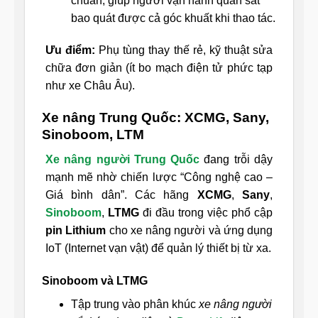
chuẩn, giúp người vận hành quan sát
bao quát được cả góc khuất khi thao tác.
Ưu điểm:
Phụ tùng thay thế rẻ, kỹ thuật sửa
chữa đơn giản (ít bo mạch điện tử phức tạp
như xe Châu Âu).
Xe nâng Trung Quốc: XCMG, Sany,
Sinoboom, LTM
Xe nâng người Trung Quốc
đang trỗi dậy
mạnh mẽ nhờ chiến lược “Công nghệ cao –
Giá bình dân”. Các hãng
XCMG
,
Sany
,
Sinoboom
,
LTMG
đi đầu trong việc phổ cập
pin Lithium
cho xe nâng người và ứng dụng
IoT (Internet vạn vật) để quản lý thiết bị từ xa.
Sinoboom và LTMG
Tập trung vào phân khúc
xe nâng người