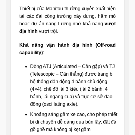
Thiết bị của Manitou thường xuyên xuất hiện
tại các đại công trường xây dựng, hầm mỏ
hoặc dự án năng lượng nhờ khả năng
vượt
địa hình
vượt trội.
Khả năng vận hành địa hình (Off-road
capability):
Dòng ATJ (Articulated – Cần gập) và TJ
(Telescopic – Cần thẳng) được trang bị
hệ thống dẫn động 4 bánh chủ động
(4×4), chế độ lái 3 kiểu (lái 2 bánh, 4
bánh, lái ngang cua) và trục cơ sở dao
động (oscillating axle).
Khoảng sáng gầm xe cao, cho phép thiết
bị di chuyển dễ dàng qua bùn lầy, đất đá
gồ ghề mà không bị kẹt gầm.