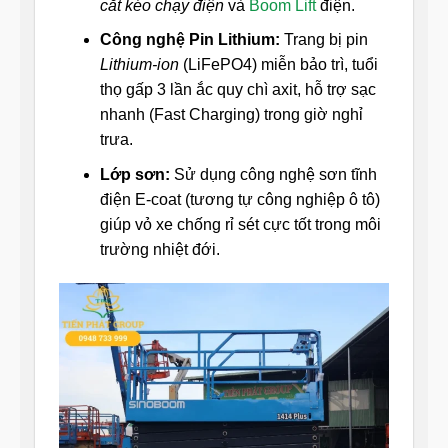
cắt kéo chạy điện
và
Boom Lift
điện.
Công nghệ Pin Lithium:
Trang bị pin
Lithium-ion
(LiFePO4) miễn bảo trì, tuổi
thọ gấp 3 lần ắc quy chì axit, hỗ trợ sạc
nhanh (Fast Charging) trong giờ nghỉ
trưa.
Lớp sơn:
Sử dụng công nghệ sơn tĩnh
điện E-coat (tương tự công nghiệp ô tô)
giúp vỏ xe chống rỉ sét cực tốt trong môi
trường nhiệt đới.