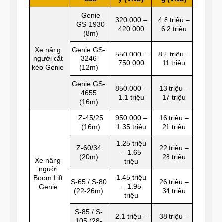
Genie
320.000 –
4.8 triệu –
GS-1930
420.000
6.2 triệu
(8m)
Xe nâng
Genie GS-
550.000 –
8.5 triệu –
người cắt
3246
750.000
11.triệu
kéo Genie
(12m)
Genie GS-
850.000 –
13 triệu –
4655
1.1 triệu
17 triệu
(16m)
Z-45/25
950.000 –
16 triệu –
(16m)
1.35 triệu
21 triệu
1.25 triệu
Z-60/34
22 triệu –
– 1.65
(20m)
28 triệu
Xe nâng
triệu
người
1.45 triệu
Boom Lift
S-65 / S-80
26 triệu –
– 1.95
Genie
(22-26m)
34 triệu
triệu
S-85 / S-
2.1 triệu –
38 triệu –
105 (28-