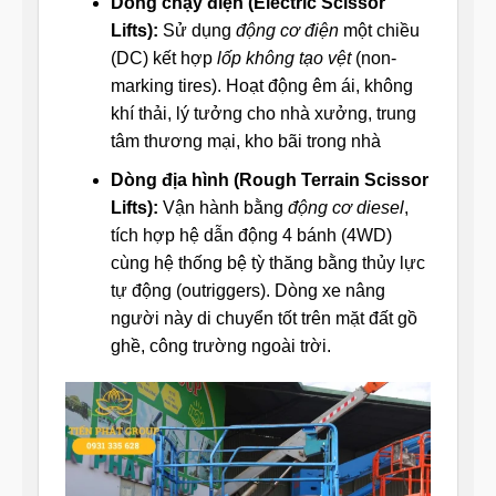
Dòng chạy điện (Electric Scissor
Lifts):
Sử dụng
động cơ điện
một chiều
(DC) kết hợp
lốp không tạo vệt
(non-
marking tires). Hoạt động êm ái, không
khí thải, lý tưởng cho nhà xưởng, trung
tâm thương mại, kho bãi trong nhà
Dòng địa hình (Rough Terrain Scissor
Lifts):
Vận hành bằng
động cơ diesel
,
tích hợp hệ dẫn động 4 bánh (4WD)
cùng hệ thống bệ tỳ thăng bằng thủy lực
tự động (outriggers). Dòng xe nâng
người này di chuyển tốt trên mặt đất gồ
ghề, công trường ngoài trời.