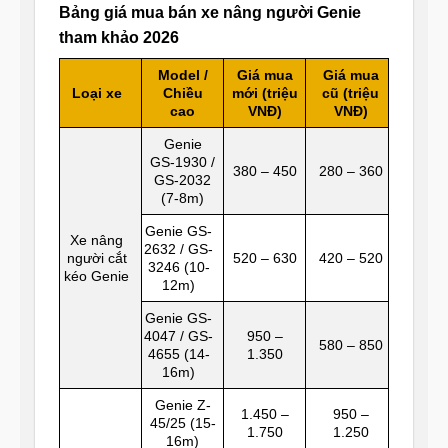
Bảng giá mua bán xe nâng người Genie
tham khảo 2026
Model /
Giá mua
Giá mua
Loại xe
Chiều
mới (triệu
cũ (triệu
cao
VNĐ)
VNĐ)
Genie
GS-1930 /
380 – 450
280 – 360
GS-2032
(7-8m)
Genie GS-
Xe nâng
2632 / GS-
người cắt
520 – 630
420 – 520
3246 (10-
kéo Genie
12m)
Genie GS-
4047 / GS-
950 –
580 – 850
4655 (14-
1.350
16m)
Genie Z-
1.450 –
950 –
45/25 (15-
1.750
1.250
16m)