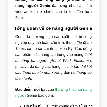
nâng người Genie
đáp ứng nhu cầu làm
việc an toàn ở chiều cao từ 6m đến hơn
40m.
Tổng quan về xe nâng người Genie
Genie là thương hiệu sản xuất thiết bị công
nghiệp quy mô toàn cầu trực thuộc
tập đoàn
Terex
, có trụ sở chính tại Hoa Kỳ. Các dòng
sản phẩm của hãng tập trung vào mảng
thiết
bị nâng hạ người
(
Aerial Work Platforms
),
phục vụ đa dạng các hạng mục từ
lắp đặt kết
cấu thép
,
bảo trì nhà xưởng
đến
hệ thống cơ
điện lạnh.
Đặc điểm nổi bật
của
thương hiệu xe nâng
người
Genie bao gồm:
Độ bền bỉ:
Cấu trúc khung gầm sử dụng