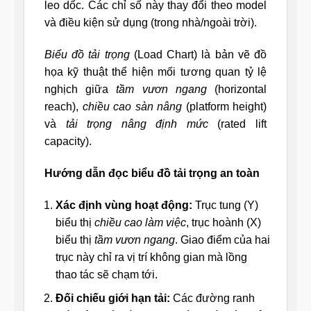
leo dốc. Các chỉ số này thay đổi theo model
và điều kiện sử dụng (trong nhà/ngoài trời).
Biểu đồ tải trọng
(Load Chart) là bản vẽ đồ
họa kỹ thuật thể hiện mối tương quan tỷ lệ
nghịch giữa
tầm vươn ngang
(horizontal
reach),
chiều cao sàn nâng
(platform height)
và
tải trọng nâng định mức
(rated lift
capacity).
Hướng dẫn đọc biểu đồ tải trọng an toàn
Xác định vùng hoạt động:
Trục tung (Y)
biểu thị
chiều cao làm việc
, trục hoành (X)
biểu thị
tầm vươn ngang
. Giao điểm của hai
trục này chỉ ra vị trí không gian mà lồng
thao tác sẽ chạm tới.
Đối chiếu giới hạn tải:
Các đường ranh