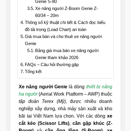
Genie S-80
Xe nâng người Z-Boom Genie Z-
60/34 – 20m
Thông số kỹ thuật chi tiết & Cách đọc biểu
đồ tải trọng (Load Chart) an toàn
Giá mua bán và cho thuê xe nâng người
Genie
Bảng giá mua bán xe nâng người
Genie tham khảo 2026
FAQs – Câu hỏi thường gặp
Tổng kết
Xe nâng người Genie
là dòng
thiết bị nâng
hạ người
(Aerial Work Platform – AWP) thuộc
tập đoàn Terex (Mỹ)
, được nhiều doanh
nghiệp xây dựng, nhà máy sản xuất và kho
bãi tại Việt Nam lựa chọn. Với các dòng
xe
cắt kéo (Scissor Lifts)
,
cần gập khúc (Z-
Boom)
và
cần ống lồng (S-Boom)
,
xe