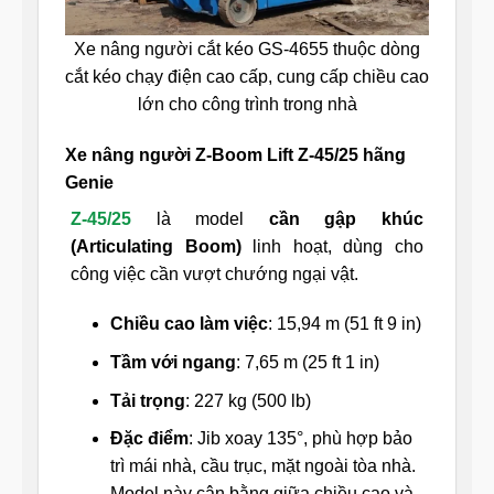
Xe nâng người cắt kéo GS-4655 thuộc dòng
cắt kéo chạy điện cao cấp, cung cấp chiều cao
lớn cho công trình trong nhà
Xe nâng người Z-Boom Lift Z-45/25 hãng
Genie
Z-45/25
là model
cần gập khúc
(Articulating Boom)
linh hoạt, dùng cho
công việc cần vượt chướng ngại vật.
Chiều cao làm việc
: 15,94 m (51 ft 9 in)
Tầm với ngang
: 7,65 m (25 ft 1 in)
Tải trọng
: 227 kg (500 lb)
Đặc điểm
: Jib xoay 135°, phù hợp bảo
trì mái nhà, cầu trục, mặt ngoài tòa nhà.
Model này cân bằng giữa chiều cao và