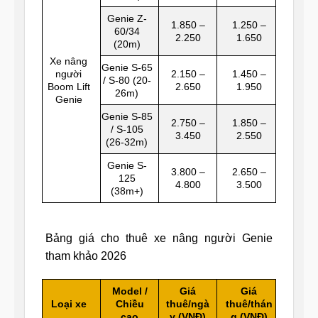
Genie Z-
1.850 –
1.250 –
60/34
2.250
1.650
(20m)
Xe nâng
Genie S-65
người
2.150 –
1.450 –
/ S-80 (20-
Boom Lift
2.650
1.950
26m)
Genie
Genie S-85
2.750 –
1.850 –
/ S-105
3.450
2.550
(26-32m)
Genie S-
3.800 –
2.650 –
125
4.800
3.500
(38m+)
Bảng giá cho thuê xe nâng người Genie
tham khảo 2026
Model /
Giá
Giá
Loại xe
Chiều
thuê/ngà
thuê/thán
cao
y (VNĐ)
g (VNĐ)