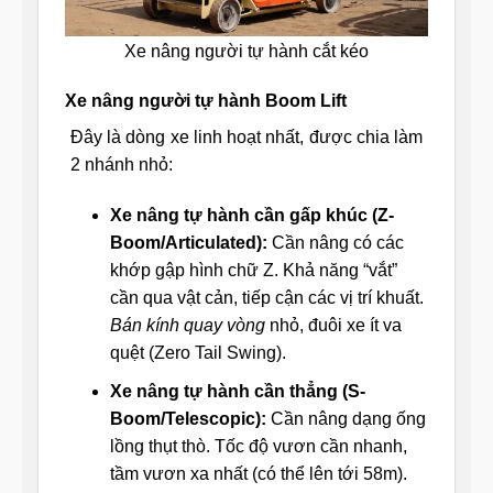
Xe nâng người tự hành cắt kéo
Xe nâng người tự hành Boom Lift
Đây là dòng xe linh hoạt nhất, được chia làm
2 nhánh nhỏ:
Xe nâng tự hành cần gấp khúc (Z-
Boom/Articulated):
Cần nâng có các
khớp gập hình chữ Z. Khả năng “vắt”
cần qua vật cản, tiếp cận các vị trí khuất.
Bán kính quay vòng
nhỏ, đuôi xe ít va
quệt (Zero Tail Swing).
Xe nâng tự hành cần thẳng (S-
Boom/Telescopic):
Cần nâng dạng ống
lồng thụt thò. Tốc độ vươn cần nhanh,
tầm vươn xa nhất (có thể lên tới 58m).