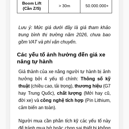
Boom Lift
> 30m
50.000.000+
(Cần Z/S)
Lưu ý: Mức giá dưới đây là giá tham khảo
trung bình thị trường năm 2026, chưa bao
gồm VAT và phí vận chuyển.
Các yếu tổ ảnh hưởng đến giá xe
nâng tự hành
Giá thành của xe nâng người tự hành bị ảnh
hưởng bởi 4 yếu tố chính:
Thông số kỹ
thuật
(chiều cao, tải trọng),
thương hiệu
(G7
hay Trung Quốc),
chất lượng
(Mới hay cũ,
đời xe) và
công nghệ tích hợp
(Pin Lithium,
cảm biến an toàn).
Người mua cần phân tích kỹ các yếu tố này
để tránh mua hớ hoặc chọn sai thiết bị không