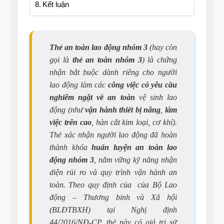
Kết luận
Thẻ an toàn lao động nhóm 3
(hay còn
gọi là
thẻ an toàn nhóm 3
) là chứng
nhận bắt buộc dành riêng cho người
lao động làm các
công việc có yêu cầu
nghiêm ngặt về an toàn
vệ sinh lao
động (như
vận hành thiết bị nâng
,
làm
việc trên cao
, hàn cắt kim loại, cơ khí).
Thẻ xác nhận người lao động đã hoàn
thành khóa
huấn luyện an toàn lao
động nhóm 3
, nắm vững kỹ năng nhận
diện rủi ro và quy trình vận hành an
toàn. Theo quy định của của Bộ Lao
động – Thương binh và Xã hội
(BLĐTBXH) tại
Nghị định
44/2016/NĐ-CP
, thẻ này có giá trị sử