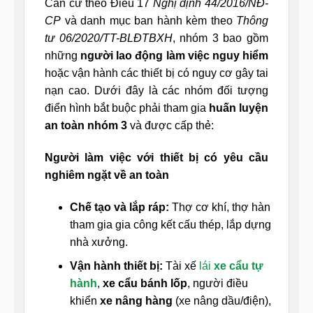
Căn cứ theo Điều 17
Nghị định 44/2016/NĐ-
CP
và danh mục ban hành kèm theo
Thông
tư 06/2020/TT-BLĐTBXH
, nhóm 3 bao gồm
những
người lao động làm việc nguy hiểm
hoặc vận hành các thiết bị có nguy cơ gây tai
nạn cao. Dưới đây là các nhóm đối tượng
điển hình bắt buộc phải tham gia
huấn luyện
an toàn nhóm 3
và được cấp thẻ:
Người làm việc với thiết bị có yêu cầu
nghiêm ngặt về an toàn
Chế tạo và lắp ráp:
Thợ cơ khí, thợ hàn
tham gia gia công kết cấu thép, lắp dựng
nhà xưởng.
Vận hành thiết bị:
Tài xế
lái
xe cẩu tự
hành
,
xe cẩu bánh lốp
, người điều
khiển
xe nâng hàng
(xe nâng dầu/điện),