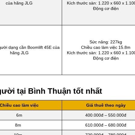
của hãng JLG
Kích thước sàn: 1.220 x 660 x 1.1
Động cơ điện
Sức nâng: 227kg
ười dạng cần Boomlift 45E của
Chiều cao làm việc 15.8m
hãng JLG
Kích thước sàn: 1.220 x 660 x 1.1
Động cơ điện
ười tại Bình Thuận tốt nhất
Chiều cao làm việc
Giá thuê theo ngày
6m
400.000đ – 550.000đ
8m
610.000đ – 680.000đ
10m
720.000đ – 780.000đ