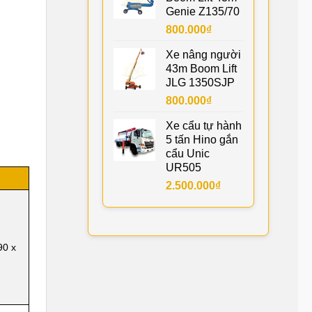
Genie Z135/70
800.000
₫
Xe nâng người
43m Boom Lift
JLG 1350SJP
800.000
₫
Xe cẩu tự hành
5 tấn Hino gắn
cẩu Unic
UR505
2.500.000
₫
90 x