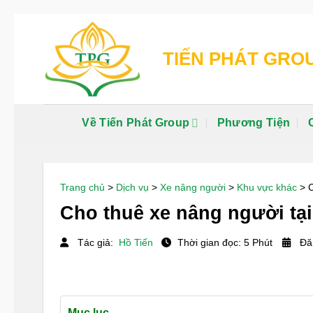
Chuyển
đến
TIẾN PHÁT GRO
nội
dung
Về Tiến Phát Group
Phương Tiện
Trang chủ
>
Dịch vụ
>
Xe nâng người
>
Khu vực khác
>
C
Cho thuê xe nâng người tại 
Tác giả:
Hồ Tiến
Thời gian đọc: 5 Phút
Đăn
Mục lục