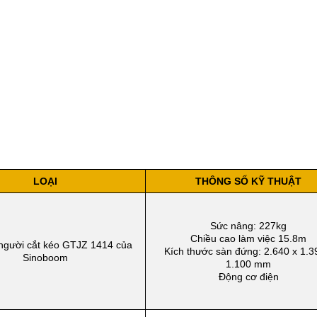
LOẠI
THÔNG SỐ KỸ THUẬT
Sức nâng: 227kg
Chiều cao làm việc 15.8m
người cắt kéo GTJZ 1414 của
Kích thước sàn đứng: 2.640 x 1.3
Sinoboom
1.100 mm
Động cơ điện