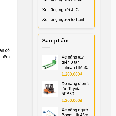
Xe nâng người JLG
Xe nâng người tự hành
Sản phẩm
ạn có
 thêm
Xe nâng tay
điện 8 tấn
Hilman HM-80
1.200.000
₫
Xe nâng điện 3
tấn Toyota
5FB30
1.200.000
₫
Xe nâng người
Boom Lift 43m