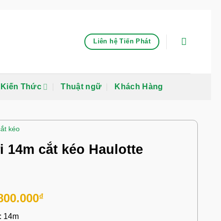
Liên hệ Tiến Phát
Kiến Thức
Thuật ngữ
Khách Hàng
ắt kéo
 14m cắt kéo Haulotte
800.000
₫
: 14m