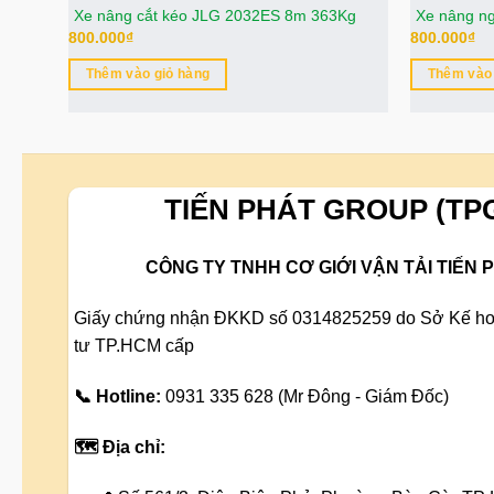
Xe nâng cắt kéo JLG 2032ES 8m 363Kg
Xe nâng n
800.000
₫
800.000
₫
Thêm vào giỏ hàng
Thêm vào 
TIẾN PHÁT GROUP (TP
CÔNG TY TNHH CƠ GIỚI VẬN TẢI TIẾN 
Giấy chứng nhận ĐKKD số 0314825259 do Sở Kế ho
tư TP.HCM cấp
📞 Hotline:
0931 335 628 (Mr Đông - Giám Đốc)
🗺️ Địa chỉ: