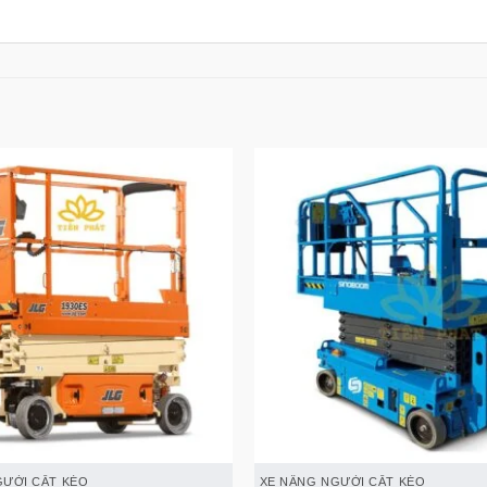
GƯỜI CẮT KÉO
XE NÂNG NGƯỜI CẮT KÉO