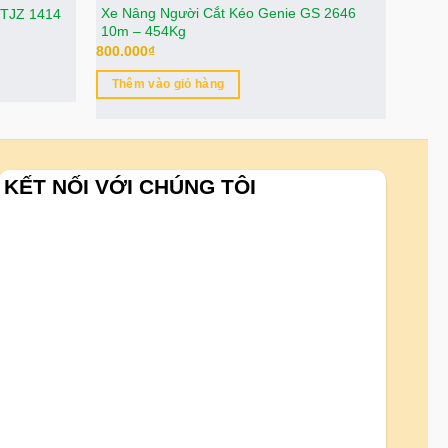
Xe Nâng Người Cắt Kéo Genie GS 2646
Xe nâ
GTJZ 1414
10m – 454Kg
Comp
800.000
₫
800.0
Thêm vào giỏ hàng
Thê
KẾT NỐI VỚI CHÚNG TÔI