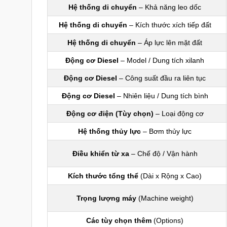
Hệ thống di chuyển
– Khả năng leo dốc
Hệ thống di chuyển
– Kích thước xích tiếp đất
Hệ thống di chuyển
– Áp lực lên mặt đất
Động cơ Diesel
– Model / Dung tích xilanh
Động cơ Diesel
– Công suất đầu ra liên tục
Động cơ Diesel
– Nhiên liệu / Dung tích bình
Động cơ điện (Tùy chọn)
– Loại động cơ
Hệ thống thủy lực
– Bơm thủy lực
Điều khiển từ xa
– Chế độ / Vận hành
Kích thước tổng thể
(Dài x Rộng x Cao)
Trọng lượng máy
(Machine weight)
Các tùy chọn thêm
(Options)