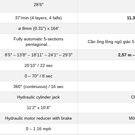
28’6″
37’/min (4 layers, 4 falls)
11,
ø 8mm (0.31″) x 164′
Fully automatic 5-sections
Cần ống lồng ngũ giác 5
pentagonal…
8’5″ – 13’8″ – 18’11” – 24’1″ – 29’3″
2,57 m –
20’10” / 22 sec
0 – 70° / 8 sec
360° (continuous) / 16 sec
Hydraulic cylinder jack
C
11’2″ x 10’4″
Hydraulic motor reducer with brake
Mô 
0 – 1.16 mph