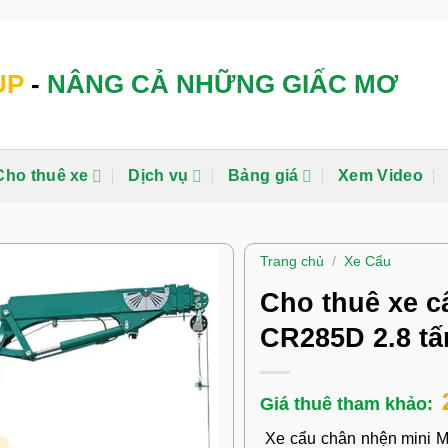
UP
-
NÂNG CẢ NHỮNG GIẤC MƠ
Cho thuê xe
Dịch vụ
Bảng giá
Xem Video
Trang chủ
/
Xe Cẩu
Cho thuê xe c
CR285D 2.8 tấ
Xe cẩu chân nhện mini M