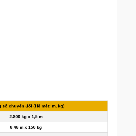
 số chuyển đổi (Hệ mét: m, kg)
2.800 kg x 1,5 m
8,48 m x 150 kg