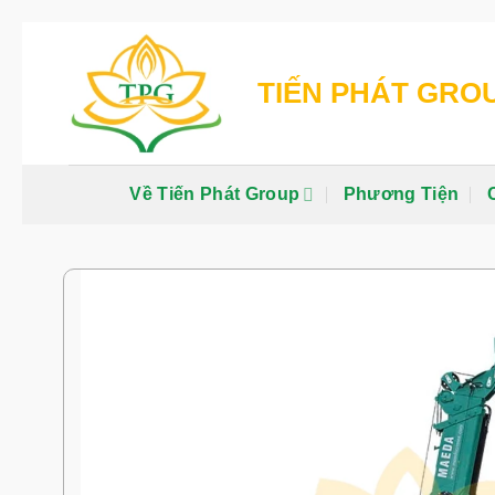
Chuyển
đến
TIẾN PHÁT GRO
nội
dung
Về Tiến Phát Group
Phương Tiện