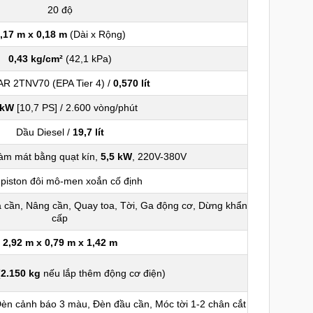
20 độ
,17 m x 0,18 m
(Dài x Rộng)
0,43 kg/cm²
(42,1 kPa)
R 2TNV70 (EPA Tier 4) /
0,570 lít
 kW
[10,7 PS] / 2.600 vòng/phút
Dầu Diesel /
19,7 lít
làm mát bằng quạt kín,
5,5 kW
, 220V-380V
piston đôi mô-men xoắn cố định
 cần, Nâng cần, Quay toa, Tời, Ga động cơ, Dừng khẩn
cấp
2,92 m x 0,79 m x 1,42 m
(
2.150 kg
nếu lắp thêm động cơ điện)
èn cảnh báo 3 màu, Đèn đầu cần, Móc tời 1-2 chân cắt