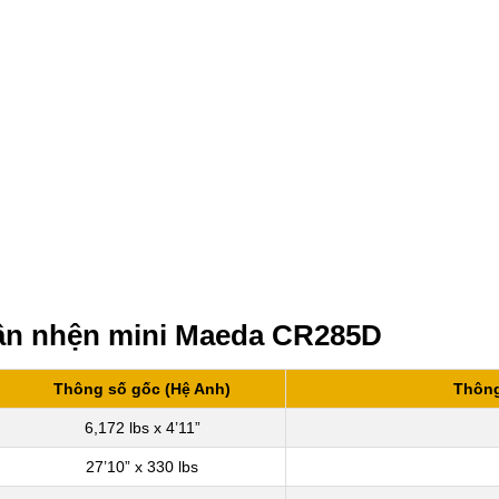
hân nhện mini Maeda CR285D
Thông số gốc (Hệ Anh)
Thông
6,172 lbs x 4’11”
27’10” x 330 lbs