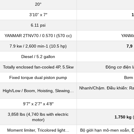
20°
3’10” x 7″
1
6.11 psi
YANMAR 2TNV70 / 0.570 l (570 cc)
YANMA
7.9 kw / 2,600 min-1 (10.5 hp)
7,9
Diesel / 5.2 gallon
Totally enclosed fan-cooled 4P, 5.5kw
Động cơ điện 
Fixed torque dual piston pump
Bơm 
Nhanh/Chậm. Điều khiển: Ra
High/Low / Boom, Hoisting, Slewing…
9’7″ x 2’7″ x 4’8″
3,858 lbs (4,740 lbs with electric
1.750 kg
motor)
Moment limiter, Tricolored light…
Bộ giới hạn mô-men xoắn, Đ