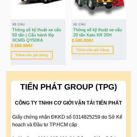
XE CẨU
XE CẨU
X
Thông số kỹ thuật xe cẩu
Thông số kỹ thuật xe cẩu
X
50 tấn | Cẩu bánh lốp
20 tấn Kato KR 20H
g
XCMG QY50KA
2.500.000
₫
2.
2.500.000
₫
Thêm vào giỏ hàng
Thêm vào giỏ hàng
TIẾN PHÁT GROUP (TPG)
CÔNG TY TNHH CƠ GIỚI VẬN TẢI TIẾN PHÁT
Giấy chứng nhận ĐKKD số 0314825259 do Sở Kế
hoạch và Đầu tư TP.HCM cấp