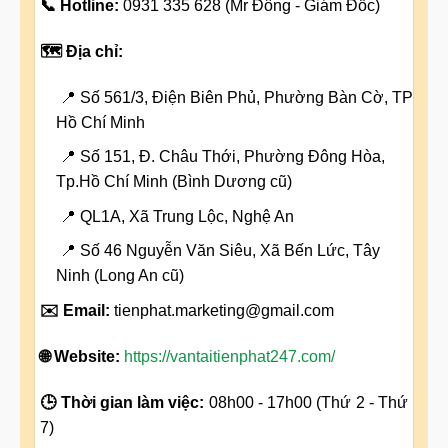
📞 Hotline:
0931 335 628 (Mr Đông - Giám Đốc)
🗺️ Địa chỉ:
📍 Số 561/3, Điện Biên Phủ, Phường Bàn Cờ, TP
Hồ Chí Minh
📍 Số 151, Đ. Châu Thới, Phường Đông Hòa,
Tp.Hồ Chí Minh (Bình Dương cũ)
📍 QL1A, Xã Trung Lộc, Nghệ An
📍 Số 46 Nguyễn Văn Siêu, Xã Bến Lức, Tây
Ninh (Long An cũ)
✉️ Email:
tienphat.marketing@gmail.com
🌐 Website:
https://vantaitienphat247.com/
🕒 Thời gian làm việc:
08h00 - 17h00 (Thứ 2 - Thứ
7)