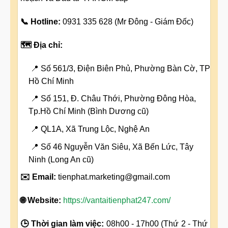
📞 Hotline:
0931 335 628 (Mr Đông - Giám Đốc)
🗺️ Địa chỉ:
📍 Số 561/3, Điện Biên Phủ, Phường Bàn Cờ, TP
Hồ Chí Minh
📍 Số 151, Đ. Châu Thới, Phường Đông Hòa,
Tp.Hồ Chí Minh (Bình Dương cũ)
📍 QL1A, Xã Trung Lộc, Nghệ An
📍 Số 46 Nguyễn Văn Siêu, Xã Bến Lức, Tây
Ninh (Long An cũ)
✉️ Email:
tienphat.marketing@gmail.com
🌐 Website:
https://vantaitienphat247.com/
🕒 Thời gian làm việc:
08h00 - 17h00 (Thứ 2 - Thứ