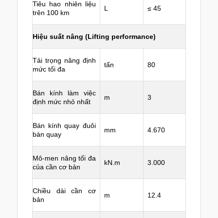
Tiêu hao nhiên liệu
L
≤ 45
trên 100 km
Hiệu suất nâng (Lifting performance)
Tải trọng nâng định
tấn
80
mức tối đa
Bán kính làm việc
m
3
định mức nhỏ nhất
Bán kính quay đuôi
mm
4.670
bàn quay
Mô-men nâng tối đa
kN.m
3.000
của cần cơ bản
Chiều dài cần cơ
m
12.4
bản