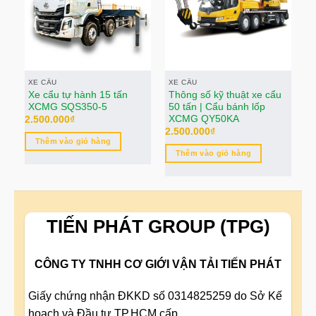
XE CẨU
XE CẨU
X
Xe cẩu tự hành 15 tấn
Thông số kỹ thuật xe cẩu
T
XCMG SQS350-5
50 tấn | Cẩu bánh lốp
3
XCMG QY50KA
2.500.000
₫
2.
2.500.000
₫
Thêm vào giỏ hàng
Thêm vào giỏ hàng
TIẾN PHÁT GROUP (TPG)
CÔNG TY TNHH CƠ GIỚI VẬN TẢI TIẾN PHÁT
Giấy chứng nhận ĐKKD số 0314825259 do Sở Kế
hoạch và Đầu tư TP.HCM cấp