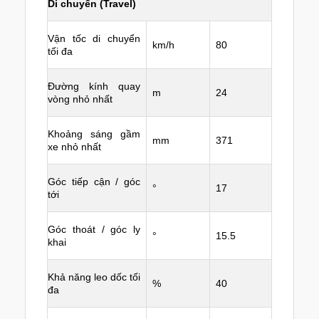
Di chuyển (Travel)
Vận tốc di chuyển
km/h
80
tối đa
Đường kính quay
m
24
vòng nhỏ nhất
Khoảng sáng gầm
mm
371
xe nhỏ nhất
Góc tiếp cận / góc
°
17
tới
Góc thoát / góc ly
°
15.5
khai
Khả năng leo dốc tối
%
40
đa