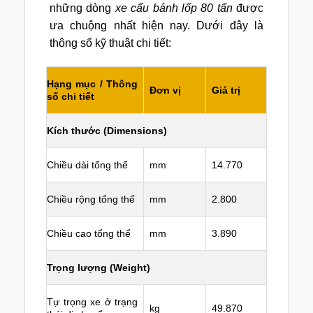
những dòng
xe cẩu bánh lốp 80 tấn
được
ưa chuộng nhất hiện nay. Dưới đây là
thông số kỹ thuật chi tiết:
Hạng mục / Thông
Đơn vị
Giá trị
số chi tiết
Kích thước (Dimensions)
Chiều dài tổng thể
mm
14.770
Chiều rộng tổng thể
mm
2.800
Chiều cao tổng thể
mm
3.890
Trọng lượng (Weight)
Tự trọng xe ở trạng
kg
49.870