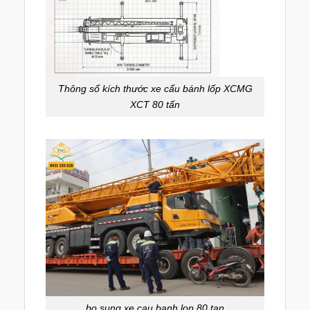
Thông số kích thước xe cẩu bánh lốp XCMG
XCT 80 tấn
bo sung xe cau banh lop 80 tan