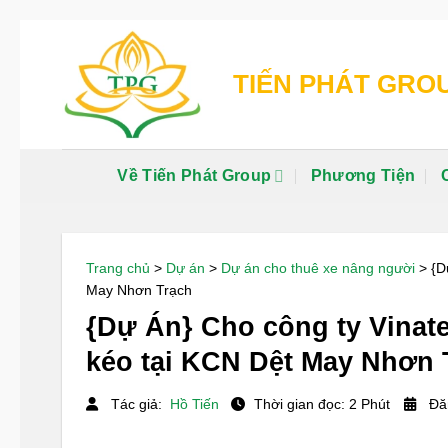
Chuyển
đến
TIẾN PHÁT GRO
nội
dung
Về Tiến Phát Group
Phương Tiện
Trang chủ
>
Dự án
>
Dự án cho thuê xe nâng người
>
{D
May Nhơn Trạch
{Dự Án} Cho công ty Vinat
kéo tại KCN Dệt May Nhơn 
Tác giả:
Hồ Tiến
Thời gian đọc: 2 Phút
Đăn