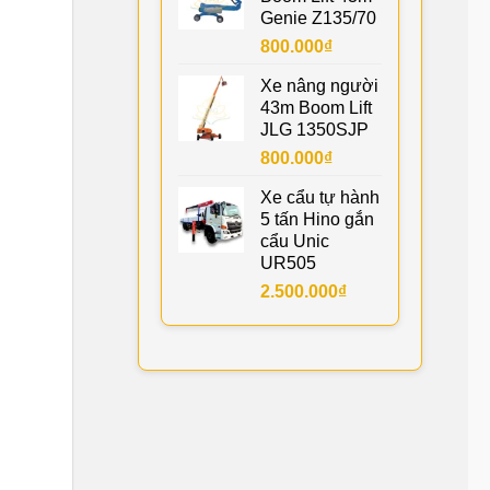
Genie Z135/70
800.000
₫
Xe nâng người
43m Boom Lift
JLG 1350SJP
800.000
₫
Xe cẩu tự hành
5 tấn Hino gắn
cẩu Unic
UR505
2.500.000
₫