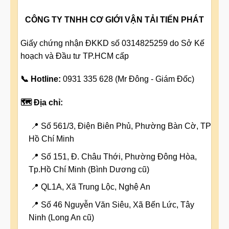
CÔNG TY TNHH CƠ GIỚI VẬN TẢI TIẾN PHÁT
Giấy chứng nhận ĐKKD số 0314825259 do Sở Kế
hoạch và Đầu tư TP.HCM cấp
📞 Hotline:
0931 335 628 (Mr Đông - Giám Đốc)
🗺️ Địa chỉ:
📍 Số 561/3, Điện Biên Phủ, Phường Bàn Cờ, TP
Hồ Chí Minh
📍 Số 151, Đ. Châu Thới, Phường Đông Hòa,
Tp.Hồ Chí Minh (Bình Dương cũ)
📍 QL1A, Xã Trung Lộc, Nghệ An
📍 Số 46 Nguyễn Văn Siêu, Xã Bến Lức, Tây
Ninh (Long An cũ)