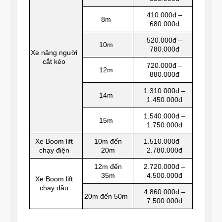
410.000đ –
8m
680.000đ
520.000đ –
10m
780.000đ
Xe nâng người
cắt kéo
720.000đ –
12m
880.000đ
1.310.000đ –
14m
1.450.000đ
1.540.000đ –
15m
1.750.000đ
Xe Boom lift
10m đến
1.510.000đ –
chạy điện
20m
2.780.000đ
12m đến
2.720.000đ –
35m
4.500.000đ
Xe Boom lift
chạy dầu
4.860.000đ –
20m đến 50m
7.500.000đ