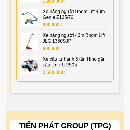
1.200.000
₫
Xe nâng người Boom Lift 43m
Genie Z135/70
800.000
₫
Xe nâng người 43m Boom Lift
JLG 1350SJP
800.000
₫
Xe cẩu tự hành 5 tấn Hino gắn
cẩu Unic UR505
2.500.000
₫
TIẾN PHÁT GROUP (TPG)