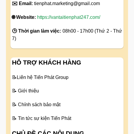
✉️ Email:
tienphat.marketing@gmail.com
🌐 Website:
https://vantaitienphat247.com/
🕒 Thời gian làm việc:
08h00 - 17h00 (Thứ 2 - Thứ
7)
HỖ TRỢ KHÁCH HÀNG
📝
Liên hệ Tiến Phát Group
📝
Giới thiệu
📝
Chính sách bảo mật
📝
Tin tức sự kiện Tiến Phát
CHỦ ĐỀ CÁC NỘI DUNG