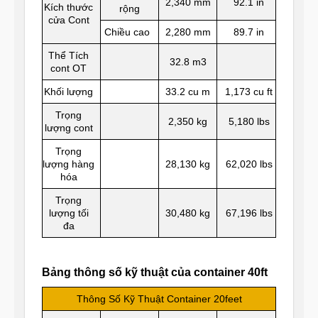
2,340 mm
92.1 in
Kích thước
rộng
cửa Cont
Chiều cao
2,280 mm
89.7 in
Thể Tích
32.8 m3
cont OT
Khối lượng
33.2 cu m
1,173 cu ft
Trọng
2,350 kg
5,180 lbs
lượng cont
Trọng
lượng hàng
28,130 kg
62,020 lbs
hóa
Trọng
lượng tối
30,480 kg
67,196 lbs
đa
Bảng thông số kỹ thuật của container 40ft
Thông Số Kỹ Thuật Container 20feet