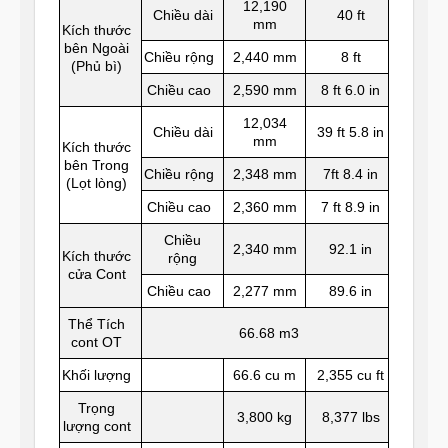
12,190
Chiều dài
40 ft
mm
Kích thước
bên Ngoài
Chiều rộng
2,440 mm
8 ft
(Phủ bì)
Chiều cao
2,590 mm
8 ft 6.0 in
12,034
Chiều dài
39 ft 5.8 in
mm
Kích thước
bên Trong
Chiều rộng
2,348 mm
7ft 8.4 in
(Lọt lòng)
Chiều cao
2,360 mm
7 ft 8.9 in
Chiều
2,340 mm
92.1 in
Kích thước
rộng
cửa Cont
Chiều cao
2,277 mm
89.6 in
Thể Tích
66.68 m3
cont OT
Khối lượng
66.6 cu m
2,355 cu ft
Trọng
3,800 kg
8,377 lbs
lượng cont