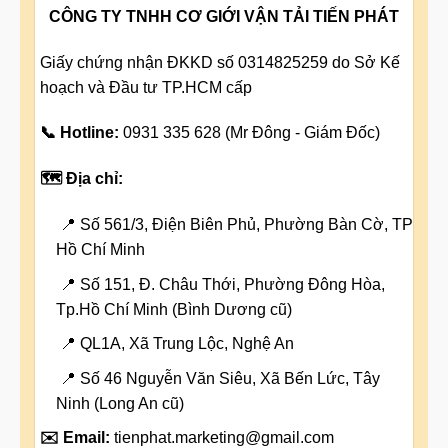
CÔNG TY TNHH CƠ GIỚI VẬN TẢI TIẾN PHÁT
Giấy chứng nhận ĐKKD số 0314825259 do Sở Kế
hoạch và Đầu tư TP.HCM cấp
📞 Hotline:
0931 335 628 (Mr Đông - Giám Đốc)
🗺️ Địa chỉ:
📍 Số 561/3, Điện Biên Phủ, Phường Bàn Cờ, TP
Hồ Chí Minh
📍 Số 151, Đ. Châu Thới, Phường Đông Hòa,
Tp.Hồ Chí Minh (Bình Dương cũ)
📍 QL1A, Xã Trung Lộc, Nghệ An
📍 Số 46 Nguyễn Văn Siêu, Xã Bến Lức, Tây
Ninh (Long An cũ)
✉️ Email:
tienphat.marketing@gmail.com