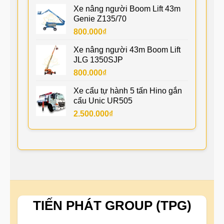
Xe nâng người Boom Lift 43m
Genie Z135/70
800.000
₫
Xe nâng người 43m Boom Lift
JLG 1350SJP
800.000
₫
Xe cẩu tự hành 5 tấn Hino gắn
cẩu Unic UR505
2.500.000
₫
TIẾN PHÁT GROUP (TPG)