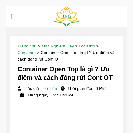
Chuyển
đến
nội
dung
Trang chủ
>
Kinh Nghiệm Hay
>
Logistics
>
Container
>
Container Open Top là gì ? Ưu điểm và
cách đóng rút Cont OT
Container Open Top là gì ? Ưu
điểm và cách đóng rút Cont OT
Tác giả:
Hồ Tiến
Thời gian đọc: 6 Phút
Đăng ngày: 24/10/2024