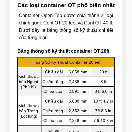
Các loại container OT phổ biến nhất
Container Open Top được chia thành 2 loại
chính gồm: Cont OT 20 feet và Cont OT 40 ft.
Dưới đây là bảng thông số kỹ thuật chi tiết
của từng loại.
Bảng thông số kỹ thuật container OT 20ft
Thông Số Kỹ Thuật Container 20feet
Chiều dài
6,058 mm
20 ft
Kích thước
bên Ngoài
Chiều rộng
2,438 mm
8 ft
(Phủ bì)
Chiều cao
2,591 mm
8 ft 6.0 in
Chiều dài
5,898 mm
19 ft 4.2 in
Kích thước
bên Trong
Chiều rộng
2,352 mm
7ft 8.6 in
(Lọt lòng)
Chiều cao
2,348 mm
7 ft 10.3 in
Chiều