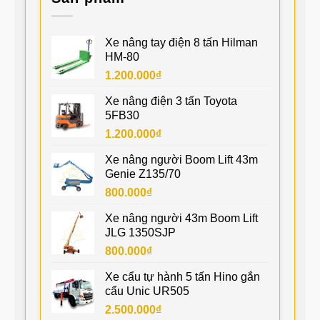
Xe nâng tay điện 8 tấn Hilman
HM-80
1.200.000
₫
Xe nâng điện 3 tấn Toyota
5FB30
1.200.000
₫
Xe nâng người Boom Lift 43m
Genie Z135/70
800.000
₫
Xe nâng người 43m Boom Lift
JLG 1350SJP
800.000
₫
Xe cẩu tự hành 5 tấn Hino gắn
cẩu Unic UR505
2.500.000
₫