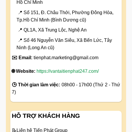
Hồ Chí Minh
📍 Số 151, Đ. Châu Thới, Phường Đông Hòa,
Tp.Hồ Chí Minh (Bình Dương cũ)
📍 QL1A, Xã Trung Lộc, Nghệ An
📍 Số 46 Nguyễn Văn Siêu, Xã Bến Lức, Tây
Ninh (Long An cũ)
✉️ Email:
tienphat.marketing@gmail.com
🌐 Website:
https://vantaitienphat247.com/
🕒 Thời gian làm việc:
08h00 - 17h00 (Thứ 2 - Thứ
7)
HỖ TRỢ KHÁCH HÀNG
📝
Liên hệ Tiến Phát Group