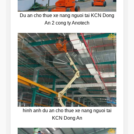
Du an cho thue xe nang nguoi tai KCN Dong
An 2 cong ty Anotech
hinh anh du an cho thue xe nang nguoi tai
KCN Dong An