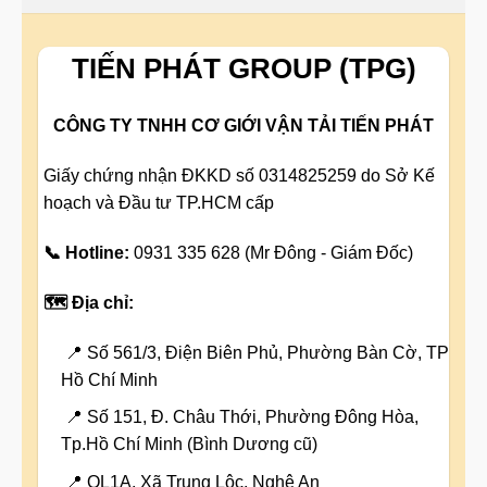
TIẾN PHÁT GROUP (TPG)
CÔNG TY TNHH CƠ GIỚI VẬN TẢI TIẾN PHÁT
Giấy chứng nhận ĐKKD số 0314825259 do Sở Kế
hoạch và Đầu tư TP.HCM cấp
📞 Hotline:
0931 335 628 (Mr Đông - Giám Đốc)
🗺️ Địa chỉ:
📍 Số 561/3, Điện Biên Phủ, Phường Bàn Cờ, TP
Hồ Chí Minh
📍 Số 151, Đ. Châu Thới, Phường Đông Hòa,
Tp.Hồ Chí Minh (Bình Dương cũ)
📍 QL1A, Xã Trung Lộc, Nghệ An