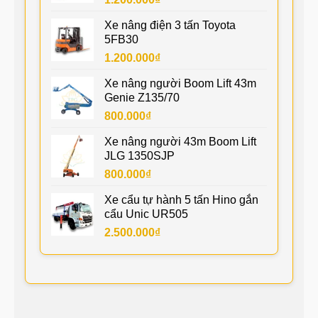
Xe nâng điện 3 tấn Toyota
5FB30
1.200.000
₫
Xe nâng người Boom Lift 43m
Genie Z135/70
800.000
₫
Xe nâng người 43m Boom Lift
JLG 1350SJP
800.000
₫
Xe cẩu tự hành 5 tấn Hino gắn
cẩu Unic UR505
2.500.000
₫