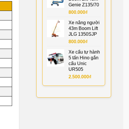
Genie Z135/70
800.000
₫
Xe nâng người
43m Boom Lift
JLG 1350SJP
800.000
₫
Xe cẩu tự hành
5 tấn Hino gắn
cẩu Unic
UR505
2.500.000
₫