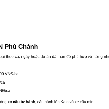
CN Phú Chánh
i theo ca, ngày hoặc dự án dài hạn để phù hợp với từng nh
.000 VNĐ/ca
/ca
VNĐ/ca
 dòng
xe cẩu tự hành
, cẩu bánh lốp Kato và xe cẩu mini: