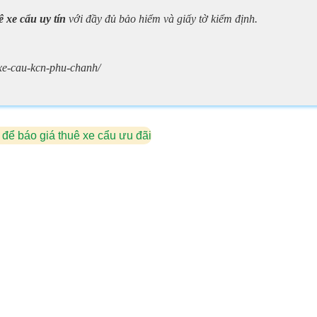
ê xe cẩu uy tín
với đầy đủ bảo hiểm và giấy tờ kiểm định.
-xe-cau-kcn-phu-chanh/
 để báo giá thuê xe cẩu ưu đãi