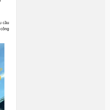
a
u cầu
 công