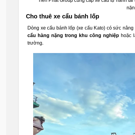
Tiến Phát Group cung cấp xe cẩu tự hành tải
nặn
Cho thuê xe cẩu bánh lốp
Dòng xe cẩu bánh lốp (xe cẩu Kato) có sức nâng 
cẩu hàng nặng trong khu công nghiệp
hoặc l
trường.