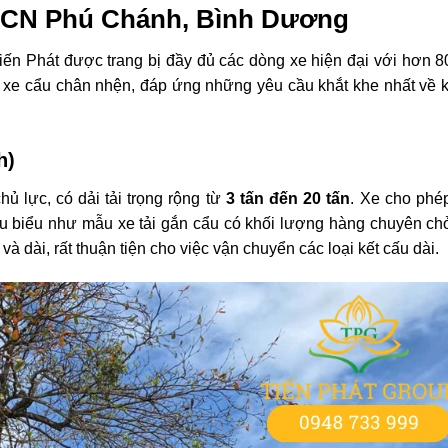
i KCN Phú Chánh, Bình Dương
iến Phát được trang bị đầy đủ các dòng xe hiện đại với hơn 8
à xe cẩu chân nhện, đáp ứng những yêu cầu khắt khe nhất về 
h)
hủ lực, có dải tải trọng rộng từ
3 tấn đến 20 tấn
. Xe cho phé
êu biểu như mẫu xe tải gắn cẩu có khối lượng hàng chuyên ch
và dài, rất thuận tiện cho việc vận chuyển các loại kết cấu dài.