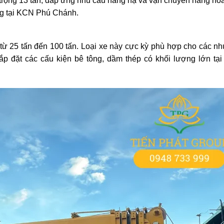
 trọng 13 tấn, đáp ứng nhu cầu nâng hạ và vận chuyển hàng hó
g tại KCN Phú Chánh.
từ 25 tấn đến 100 tấn. Loại xe này cực kỳ phù hợp cho các nh
ắp đặt các cấu kiện bê tông, dầm thép có khối lượng lớn tại