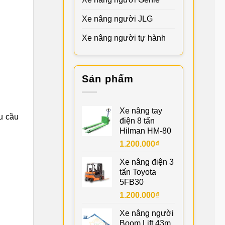
Xe nâng người JLG
Xe nâng người tự hành
Sản phẩm
Xe nâng tay
u cầu
điện 8 tấn
Hilman HM-80
1.200.000
₫
Xe nâng điện 3
tấn Toyota
5FB30
1.200.000
₫
Xe nâng người
Boom Lift 43m