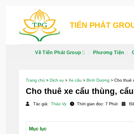
Chuyển
đến
TIẾN PHÁT GRO
nội
dung
Về Tiến Phát Group
Phương Tiện
Trang chủ
>
Dịch vụ
>
Xe cẩu
>
Bình Dương
>
Cho thuê 
Cho thuê xe cẩu thùng, cẩ
Tác giả:
Thảo Vy
Thời gian đọc: 7 Phút
Đă
Mục lục