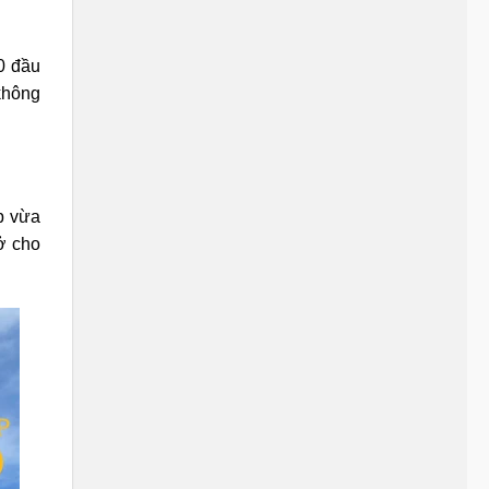
0 đầu
không
p vừa
ở cho