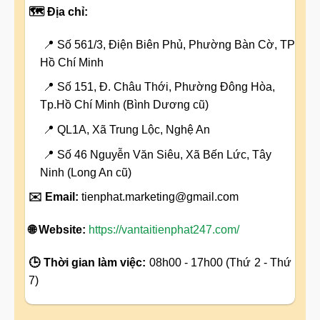
🗺️ Địa chỉ:
📍 Số 561/3, Điện Biên Phủ, Phường Bàn Cờ, TP
Hồ Chí Minh
📍 Số 151, Đ. Châu Thới, Phường Đông Hòa,
Tp.Hồ Chí Minh (Bình Dương cũ)
📍 QL1A, Xã Trung Lộc, Nghệ An
📍 Số 46 Nguyễn Văn Siêu, Xã Bến Lức, Tây
Ninh (Long An cũ)
✉️ Email:
tienphat.marketing@gmail.com
🌐 Website:
https://vantaitienphat247.com/
🕒 Thời gian làm việc:
08h00 - 17h00 (Thứ 2 - Thứ
7)