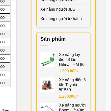
000
Xe nâng người JLG
000
000
Xe nâng người tự hành
000
000
Sản phẩm
000
000
Xe nâng tay
000
điện 8 tấn
Hilman HM-80
000
1.200.000
₫
000
Xe nâng điện 3
000
tấn Toyota
5FB30
1.200.000
₫
Xe nâng người
Boom Lift 43m
i, đảm