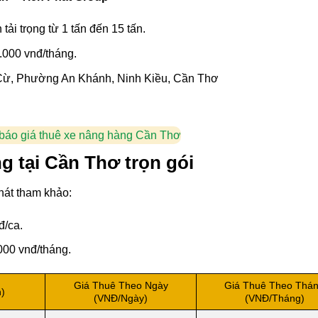
tải trọng từ 1 tấn đến 15 tấn.
.000 vnđ/tháng.
Cừ, Phường An Khánh, Ninh Kiều, Cần Thơ
 báo giá thuê xe nâng hàng Cần Thơ
g tại Cần Thơ trọn gói
hát tham khảo:
đ/ca.
000 vnđ/tháng.
Giá Thuê Theo Ngày
Giá Thuê Theo Thá
n)
(VNĐ/Ngày)
(VNĐ/Tháng)