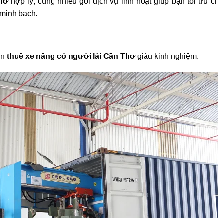
Thơ
hợp lý, cùng nhiều gói dịch vụ linh hoạt giúp bạn tối ưu ch
minh bạch.
ọn
thuê xe nâng có người lái Cần Thơ
giàu kinh nghiệm.