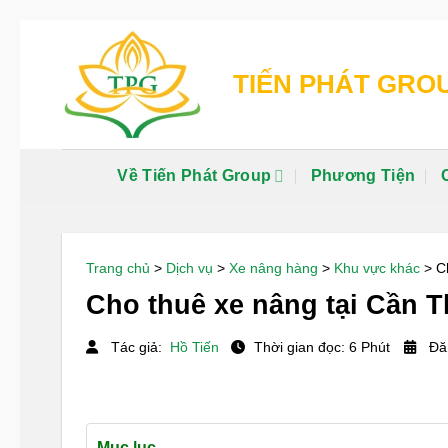
Chuyển
đến
TIẾN PHÁT GRO
nội
dung
Về Tiến Phát Group
Phương Tiện
Trang chủ
>
Dịch vụ
>
Xe nâng hàng
>
Khu vực khác
>
C
Cho thuê xe nâng tại Cần Th
Tác giả:
Hồ Tiến
Thời gian đọc: 6 Phút
Đăn
Mục lục