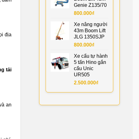
Genie Z135/70
800.000
₫
Xe nâng người
43m Boom Lift
ọi địa
JLG 1350SJP
800.000
₫
Xe cẩu tự hành
5 tấn Hino gắn
cẩu Unic
g tải
UR505
2.500.000
₫
và an