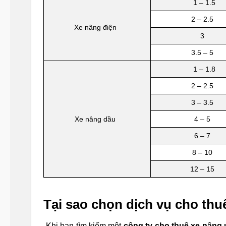
1 – 1.5
2 – 2.5
Xe nâng điện
3
3.5 – 5
1 – 1.8
2 – 2.5
3 – 3.5
Xe nâng dầu
4 – 5
6 – 7
8 – 10
12 – 15
Tại sao chọn dịch vụ cho thu
Khi bạn tìm kiếm một
công ty cho thuê xe nâng 