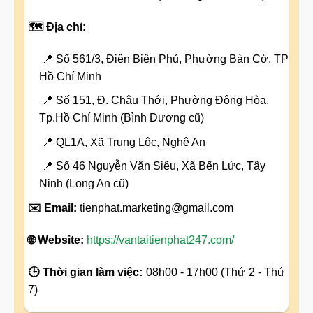
🗺️ Địa chỉ:
📍 Số 561/3, Điện Biên Phủ, Phường Bàn Cờ, TP
Hồ Chí Minh
📍 Số 151, Đ. Châu Thới, Phường Đông Hòa,
Tp.Hồ Chí Minh (Bình Dương cũ)
📍 QL1A, Xã Trung Lộc, Nghệ An
📍 Số 46 Nguyễn Văn Siêu, Xã Bến Lức, Tây
Ninh (Long An cũ)
✉️ Email:
tienphat.marketing@gmail.com
🌐 Website:
https://vantaitienphat247.com/
🕒 Thời gian làm việc:
08h00 - 17h00 (Thứ 2 - Thứ
7)