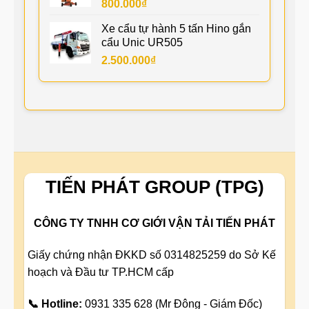
800.000
₫
Xe cẩu tự hành 5 tấn Hino gắn
cẩu Unic UR505
2.500.000
₫
TIẾN PHÁT GROUP (TPG)
CÔNG TY TNHH CƠ GIỚI VẬN TẢI TIẾN PHÁT
Giấy chứng nhận ĐKKD số 0314825259 do Sở Kế
hoạch và Đầu tư TP.HCM cấp
📞 Hotline:
0931 335 628 (Mr Đông - Giám Đốc)