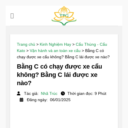
Chuyển
đến
nội
dung
Trang chủ
>
Kinh Nghiệm Hay
>
Cẩu Thùng - Cẩu
Kato
>
Vận hành và an toàn xe cẩu
>
Bằng C có
chạy được xe cẩu không? Bằng C lái được xe nào?
Bằng C có chạy được xe cẩu
không? Bằng C lái được xe
nào?
Tác giả:
Nhã Trúc
Thời gian đọc: 9 Phút
Đăng ngày: 06/01/2025