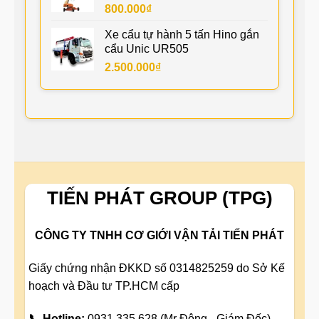
800.000
₫
Xe cẩu tự hành 5 tấn Hino gắn
cẩu Unic UR505
2.500.000
₫
TIẾN PHÁT GROUP (TPG)
CÔNG TY TNHH CƠ GIỚI VẬN TẢI TIẾN PHÁT
Giấy chứng nhận ĐKKD số 0314825259 do Sở Kế
hoạch và Đầu tư TP.HCM cấp
📞 Hotline:
0931 335 628 (Mr Đông - Giám Đốc)