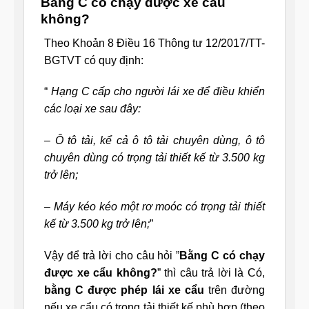
Bằng C có chạy được xe cẩu
không?
Theo Khoản 8 Điều 16 Thông tư 12/2017/TT-
BGTVT có quy định:
“
Hạng C cấp cho người lái xe để điều khiển
các loại xe sau đây:
– Ô tô tải, kể cả ô tô tải chuyên dùng, ô tô
chuyên dùng có trọng tải thiết kế từ 3.500 kg
trở lên;
– Máy kéo kéo một rơ moóc có trọng tải thiết
kế từ 3.500 kg trở lên;
”
Vậy để trả lời cho câu hỏi ”
Bằng C có chạy
được xe cẩu không?
” thì câu trả lời là Có,
bằng C được phép lái xe cẩu
trên đường
nếu xe cẩu có trọng tải thiết kế phù hợp (theo