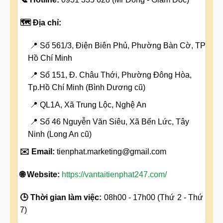
🗺️ Địa chỉ:
📍 Số 561/3, Điện Biên Phủ, Phường Bàn Cờ, TP
Hồ Chí Minh
📍 Số 151, Đ. Châu Thới, Phường Đông Hòa,
Tp.Hồ Chí Minh (Bình Dương cũ)
📍 QL1A, Xã Trung Lộc, Nghệ An
📍 Số 46 Nguyễn Văn Siêu, Xã Bến Lức, Tây
Ninh (Long An cũ)
✉️ Email:
tienphat.marketing@gmail.com
🌐 Website:
https://vantaitienphat247.com/
🕒 Thời gian làm việc:
08h00 - 17h00 (Thứ 2 - Thứ
7)