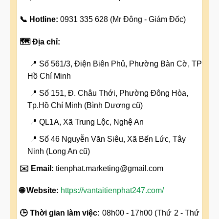
📞 Hotline:
0931 335 628 (Mr Đông - Giám Đốc)
🗺️ Địa chỉ:
📍 Số 561/3, Điện Biên Phủ, Phường Bàn Cờ, TP
Hồ Chí Minh
📍 Số 151, Đ. Châu Thới, Phường Đông Hòa,
Tp.Hồ Chí Minh (Bình Dương cũ)
📍 QL1A, Xã Trung Lộc, Nghệ An
📍 Số 46 Nguyễn Văn Siêu, Xã Bến Lức, Tây
Ninh (Long An cũ)
✉️ Email:
tienphat.marketing@gmail.com
🌐 Website:
https://vantaitienphat247.com/
🕒 Thời gian làm việc:
08h00 - 17h00 (Thứ 2 - Thứ