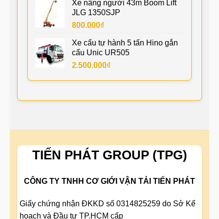
Xe nâng người 43m Boom Lift
JLG 1350SJP
800.000
₫
Xe cẩu tự hành 5 tấn Hino gắn
cẩu Unic UR505
2.500.000
₫
TIẾN PHÁT GROUP (TPG)
CÔNG TY TNHH CƠ GIỚI VẬN TẢI TIẾN PHÁT
Giấy chứng nhận ĐKKD số 0314825259 do Sở Kế
hoạch và Đầu tư TP.HCM cấp