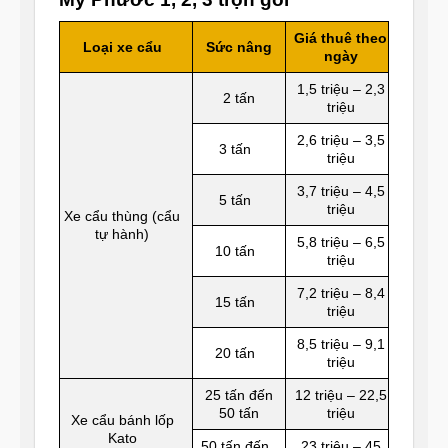
Giá thuê theo
Loại xe cẩu
Sức nâng
ngày
1,5 triệu – 2,3
2 tấn
triệu
2,6 triệu – 3,5
3 tấn
triệu
3,7 triệu – 4,5
5 tấn
triệu
Xe cẩu thùng (cẩu
tự hành)
5,8 triệu – 6,5
10 tấn
triệu
7,2 triệu – 8,4
15 tấn
triệu
8,5 triệu – 9,1
20 tấn
triệu
25 tấn đến
12 triệu – 22,5
50 tấn
triệu
Xe cẩu bánh lốp
Kato
50 tấn đến
23 triệu – 45