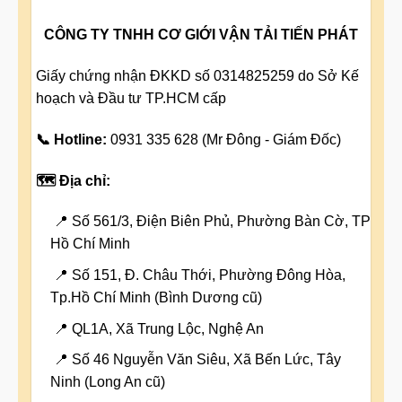
CÔNG TY TNHH CƠ GIỚI VẬN TẢI TIẾN PHÁT
Giấy chứng nhận ĐKKD số 0314825259 do Sở Kế
hoạch và Đầu tư TP.HCM cấp
📞 Hotline:
0931 335 628 (Mr Đông - Giám Đốc)
🗺️ Địa chỉ:
📍 Số 561/3, Điện Biên Phủ, Phường Bàn Cờ, TP
Hồ Chí Minh
📍 Số 151, Đ. Châu Thới, Phường Đông Hòa,
Tp.Hồ Chí Minh (Bình Dương cũ)
📍 QL1A, Xã Trung Lộc, Nghệ An
📍 Số 46 Nguyễn Văn Siêu, Xã Bến Lức, Tây
Ninh (Long An cũ)