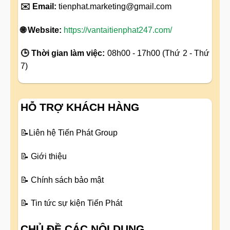
✉️ Email:
tienphat.marketing@gmail.com
🌐 Website:
https://vantaitienphat247.com/
🕒 Thời gian làm việc:
08h00 - 17h00 (Thứ 2 - Thứ
7)
HỖ TRỢ KHÁCH HÀNG
📝
Liên hệ Tiến Phát Group
📝
Giới thiệu
📝
Chính sách bảo mật
📝
Tin tức sự kiện Tiến Phát
CHỦ ĐỀ CÁC NỘI DUNG