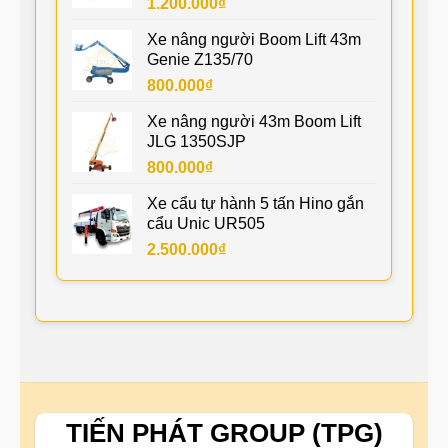
1.200.000
₫
Xe nâng người Boom Lift 43m
Genie Z135/70
800.000
₫
Xe nâng người 43m Boom Lift
JLG 1350SJP
800.000
₫
Xe cẩu tự hành 5 tấn Hino gắn
cẩu Unic UR505
2.500.000
₫
TIẾN PHÁT GROUP (TPG)