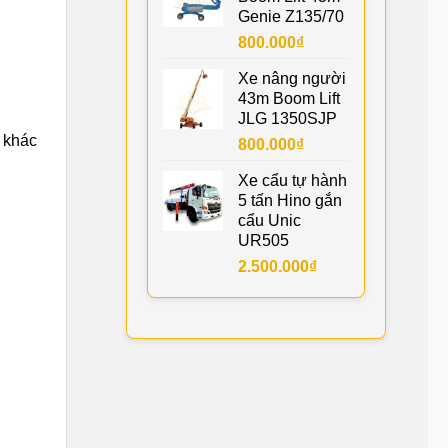
Genie Z135/70
800.000
₫
Xe nâng người
43m Boom Lift
JLG 1350SJP
 khác
800.000
₫
Xe cẩu tự hành
5 tấn Hino gắn
cẩu Unic
UR505
2.500.000
₫