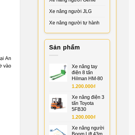
Xe nâng người JLG
Xe nâng người tự hành
Sản phẩm
ại An
hờ vào
Xe nâng tay
điện 8 tấn
.
Hilman HM-80
1.200.000
₫
Xe nâng điện 3
tấn Toyota
5FB30
1.200.000
₫
Xe nâng người
Boom Lift 43m