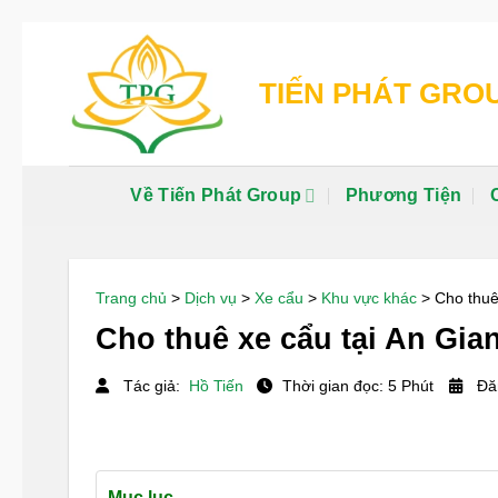
Chuyển
đến
TIẾN PHÁT GRO
nội
dung
Về Tiến Phát Group
Phương Tiện
Trang chủ
>
Dịch vụ
>
Xe cẩu
>
Khu vực khác
>
Cho thuê
Cho thuê xe cẩu tại An Gian
Tác giả:
Hồ Tiến
Thời gian đọc: 5 Phút
Đăn
Mục lục