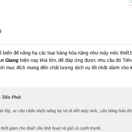
g
 biến để nâng hạ các loại hàng hóa nặng như máy móc thiết bị
 An Giang
hiện nay khá lớn, để đáp ứng được nhu cầu đó Tiến
với mục đích mang đến chất lượng dịch vụ tốt nhất dành cho 
– Tiến Phát
nh lốp, xe cẩu chân nhện nâng hạ và di dời máy móc, cẩu hàng hóa lê
 thời gian cho thuê cẩu linh hoạt và giá cả cạnh tranh.