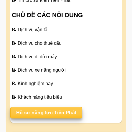
📝
Tin tức sự kiện Tiến Phát
CHỦ ĐỀ CÁC NỘI DUNG
📝
Dịch vụ vận tải
📝
Dịch vụ cho thuê cẩu
📝
Dịch vụ di dời máy
📝
Dịch vụ xe nâng người
📝
Kinh nghiệm hay
📝
Khách hàng tiêu biểu
Hồ sơ năng lực Tiến Phát