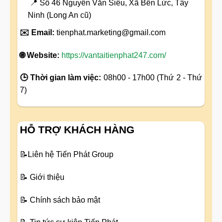
📍 Số 46 Nguyễn Văn Siêu, Xã Bến Lức, Tây
Ninh (Long An cũ)
✉️ Email:
tienphat.marketing@gmail.com
🌐 Website:
https://vantaitienphat247.com/
🕒 Thời gian làm việc:
08h00 - 17h00 (Thứ 2 - Thứ
7)
HỖ TRỢ KHÁCH HÀNG
📝
Liên hệ Tiến Phát Group
📝
Giới thiệu
📝
Chính sách bảo mật