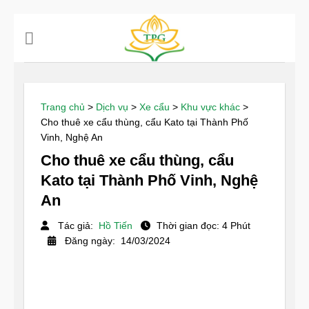
Chuyển
đến
nội
dung
Trang chủ
>
Dịch vụ
>
Xe cẩu
>
Khu vực khác
>
Cho thuê xe cẩu thùng, cẩu Kato tại Thành Phố
Vinh, Nghệ An
Cho thuê xe cẩu thùng, cẩu
Kato tại Thành Phố Vinh, Nghệ
An
Tác giả:
Hồ Tiến
Thời gian đọc: 4 Phút
Đăng ngày: 14/03/2024