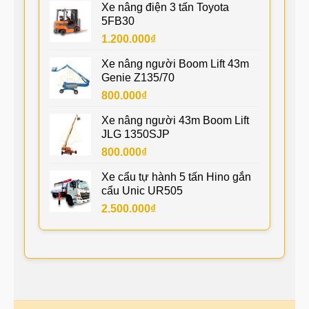
Xe nâng điện 3 tấn Toyota
5FB30
1.200.000
₫
Xe nâng người Boom Lift 43m
Genie Z135/70
800.000
₫
Xe nâng người 43m Boom Lift
JLG 1350SJP
800.000
₫
Xe cẩu tự hành 5 tấn Hino gắn
cẩu Unic UR505
2.500.000
₫