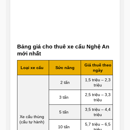
Bảng giá cho thuê xe cẩu Nghệ An
mới nhất
Giá thuê theo
Loại xe cẩu
Sức nâng
ngày
1,5 triệu – 2,3
2 tấn
triệu
2,5 triệu – 3,3
3 tấn
triệu
3,5 triệu – 4,4
5 tấn
triệu
Xe cẩu thùng
(cẩu tự hành)
5,7 triệu – 6,5
10 tấn
triệu