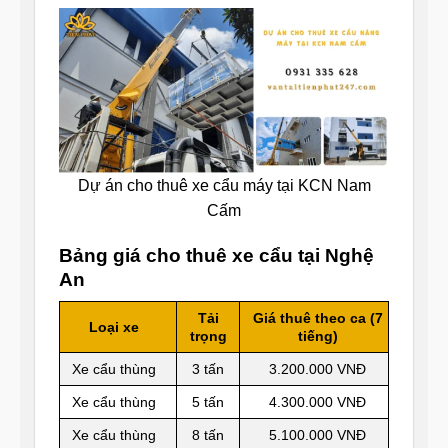
Dự án cho thuê xe cẩu máy tại KCN Nam
Cấm
Bảng giá cho thuê xe cẩu tại Nghệ
An
Tải
Giá thuê theo ca (7
Loại xe
trọng
tiếng)
Xe cẩu thùng
3 tấn
3.200.000 VNĐ
Xe cẩu thùng
5 tấn
4.300.000 VNĐ
Xe cẩu thùng
8 tấn
5.100.000 VNĐ