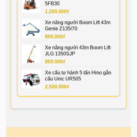
5FB30
1.200.000
₫
Xe nâng người Boom Lift 43m
Genie Z135/70
800.000
₫
Xe nâng người 43m Boom Lift
JLG 1350SJP
800.000
₫
Xe cẩu tự hành 5 tấn Hino gắn
cẩu Unic UR505
2.500.000
₫