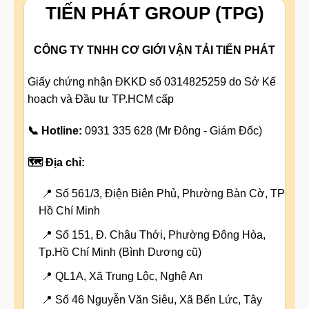
TIẾN PHÁT GROUP (TPG)
CÔNG TY TNHH CƠ GIỚI VẬN TẢI TIẾN PHÁT
Giấy chứng nhận ĐKKD số 0314825259 do Sở Kế
hoạch và Đầu tư TP.HCM cấp
📞 Hotline:
0931 335 628 (Mr Đông - Giám Đốc)
🗺️ Địa chỉ:
📍 Số 561/3, Điện Biên Phủ, Phường Bàn Cờ, TP
Hồ Chí Minh
📍 Số 151, Đ. Châu Thới, Phường Đông Hòa,
Tp.Hồ Chí Minh (Bình Dương cũ)
📍 QL1A, Xã Trung Lộc, Nghệ An
📍 Số 46 Nguyễn Văn Siêu, Xã Bến Lức, Tây