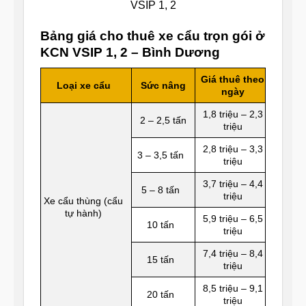
VSIP 1, 2
Bảng giá cho thuê xe cẩu trọn gói ở
KCN VSIP 1, 2 – Bình Dương
Giá thuê theo
Loại xe cẩu
Sức nâng
ngày
1,8 triệu – 2,3
2 – 2,5 tấn
triệu
2,8 triệu – 3,3
3 – 3,5 tấn
triệu
3,7 triệu – 4,4
5 – 8 tấn
triệu
Xe cẩu thùng (cẩu
tự hành)
5,9 triệu – 6,5
10 tấn
triệu
7,4 triệu – 8,4
15 tấn
triệu
8,5 triệu – 9,1
20 tấn
triệu