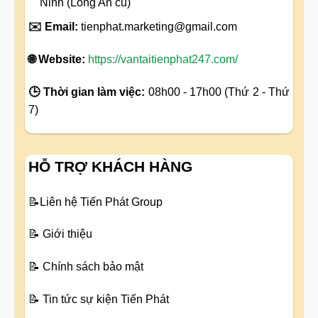
Ninh (Long An cũ)
✉️ Email:
tienphat.marketing@gmail.com
🌐 Website:
https://vantaitienphat247.com/
🕒 Thời gian làm việc:
08h00 - 17h00 (Thứ 2 - Thứ
7)
HỖ TRỢ KHÁCH HÀNG
📝
Liên hệ Tiến Phát Group
📝
Giới thiệu
📝
Chính sách bảo mật
📝
Tin tức sự kiện Tiến Phát