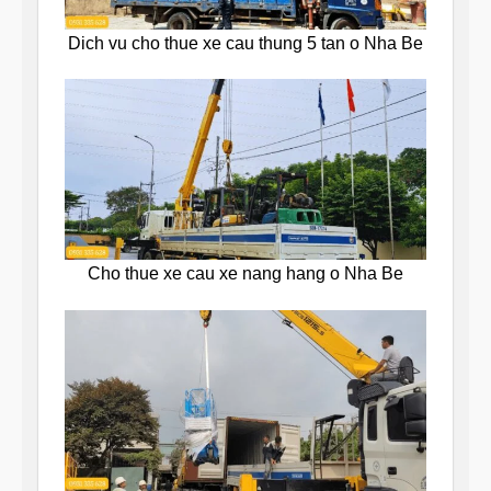
Dich vu cho thue xe cau thung 5 tan o Nha Be
Cho thue xe cau xe nang hang o Nha Be