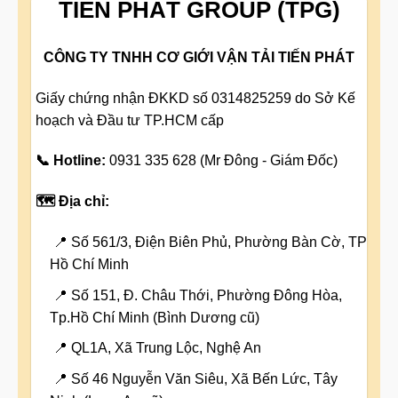
TIẾN PHÁT GROUP (TPG)
CÔNG TY TNHH CƠ GIỚI VẬN TẢI TIẾN PHÁT
Giấy chứng nhận ĐKKD số 0314825259 do Sở Kế
hoạch và Đầu tư TP.HCM cấp
📞 Hotline:
0931 335 628 (Mr Đông - Giám Đốc)
🗺️ Địa chỉ:
📍 Số 561/3, Điện Biên Phủ, Phường Bàn Cờ, TP
Hồ Chí Minh
📍 Số 151, Đ. Châu Thới, Phường Đông Hòa,
Tp.Hồ Chí Minh (Bình Dương cũ)
📍 QL1A, Xã Trung Lộc, Nghệ An
📍 Số 46 Nguyễn Văn Siêu, Xã Bến Lức, Tây