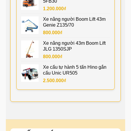
5FB30
1.200.000
₫
Xe nâng người Boom Lift 43m
Genie Z135/70
800.000
₫
Xe nâng người 43m Boom Lift
JLG 1350SJP
800.000
₫
Xe cẩu tự hành 5 tấn Hino gắn
cẩu Unic UR505
2.500.000
₫