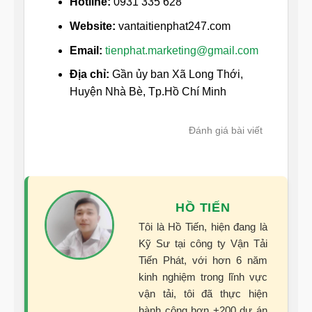
Hotline:
0931 335 628
Website:
vantaitienphat247.com
Email:
tienphat.marketing@gmail.com
Địa chỉ:
Gần ủy ban Xã Long Thới,
Huyện Nhà Bè, Tp.Hồ Chí Minh
Đánh giá bài viết
HỒ TIẾN
Tôi là Hồ Tiến, hiện đang là
Kỹ Sư tại công ty Vận Tải
Tiến Phát, với hơn 6 năm
kinh nghiệm trong lĩnh vực
vận tải, tôi đã thực hiện
hành công hơn +200 dự án