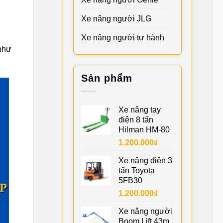
Xe nâng người JLG
Xe nâng người tự hành
như
Sản phẩm
Xe nâng tay
điện 8 tấn
Hilman HM-80
1.200.000
₫
Xe nâng điện 3
tấn Toyota
5FB30
1.200.000
₫
Xe nâng người
Boom Lift 43m