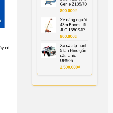
Genie Z135/70
800.000
₫
Xe nâng người
43m Boom Lift
JLG 1350SJP
800.000
₫
Xe cẩu tự hành
này có
5 tấn Hino gắn
cẩu Unic
UR505
2.500.000
₫