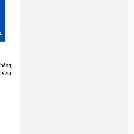
 thông
o hàng